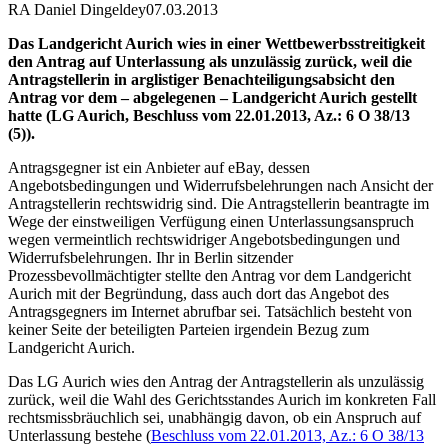
RA Daniel Dingeldey
07.03.2013
Das Landgericht Aurich wies in einer Wettbewerbsstreitigkeit
den Antrag auf Unterlassung als unzulässig zurück, weil die
Antragstellerin in arglistiger Benachteiligungsabsicht den
Antrag vor dem – abgelegenen – Landgericht Aurich gestellt
hatte (LG Aurich, Beschluss vom 22.01.2013, Az.: 6 O 38/13
(5)).
Antragsgegner ist ein Anbieter auf eBay, dessen
Angebotsbedingungen und Widerrufsbelehrungen nach Ansicht der
Antragstellerin rechtswidrig sind. Die Antragstellerin beantragte im
Wege der einstweiligen Verfügung einen Unterlassungsanspruch
wegen vermeintlich rechtswidriger Angebotsbedingungen und
Widerrufsbelehrungen. Ihr in Berlin sitzender
Prozessbevollmächtigter stellte den Antrag vor dem Landgericht
Aurich mit der Begründung, dass auch dort das Angebot des
Antragsgegners im Internet abrufbar sei. Tatsächlich besteht von
keiner Seite der beteiligten Parteien irgendein Bezug zum
Landgericht Aurich.
Das LG Aurich wies den Antrag der Antragstellerin als unzulässig
zurück, weil die Wahl des Gerichtsstandes Aurich im konkreten Fall
rechtsmissbräuchlich sei, unabhängig davon, ob ein Anspruch auf
Unterlassung bestehe (
Beschluss vom 22.01.2013, Az.: 6 O 38/13