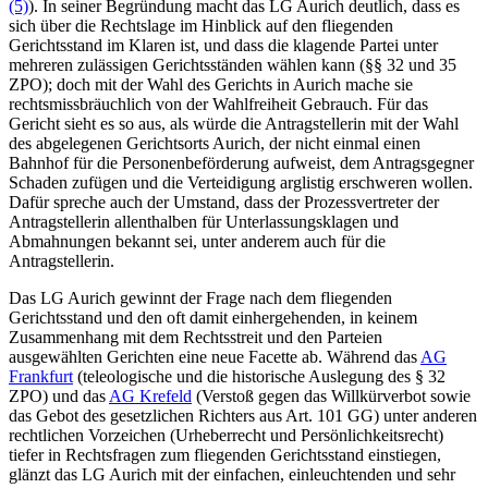
(5)
). In seiner Begründung macht das LG Aurich deutlich, dass es
sich über die Rechtslage im Hinblick auf den fliegenden
Gerichtsstand im Klaren ist, und dass die klagende Partei unter
mehreren zulässigen Gerichtsständen wählen kann (§§ 32 und 35
ZPO); doch mit der Wahl des Gerichts in Aurich mache sie
rechtsmissbräuchlich von der Wahlfreiheit Gebrauch. Für das
Gericht sieht es so aus, als würde die Antragstellerin mit der Wahl
des abgelegenen Gerichtsorts Aurich, der nicht einmal einen
Bahnhof für die Personenbeförderung aufweist, dem Antragsgegner
Schaden zufügen und die Verteidigung arglistig erschweren wollen.
Dafür spreche auch der Umstand, dass der Prozessvertreter der
Antragstellerin allenthalben für Unterlassungsklagen und
Abmahnungen bekannt sei, unter anderem auch für die
Antragstellerin.
Das LG Aurich gewinnt der Frage nach dem fliegenden
Gerichtsstand und den oft damit einhergehenden, in keinem
Zusammenhang mit dem Rechtsstreit und den Parteien
ausgewählten Gerichten eine neue Facette ab. Während das
AG
Frankfurt
(teleologische und die historische Auslegung des § 32
ZPO) und das
AG Krefeld
(Verstoß gegen das Willkürverbot sowie
das Gebot des gesetzlichen Richters aus Art. 101 GG) unter anderen
rechtlichen Vorzeichen (Urheberrecht und Persönlichkeitsrecht)
tiefer in Rechtsfragen zum fliegenden Gerichtsstand einstiegen,
glänzt das LG Aurich mit der einfachen, einleuchtenden und sehr