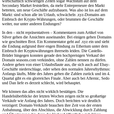
wirtschaftlich schwierigen Zeiten sogar Wachstum auf dem
Secondary Market feststellen, da mehr Entrepreneure den Markt
betreten, um neue Geschäfte aufzubauen. Was also ist los auf dem
Markt: sind schon alle im Urlaub, schwächeln .xyz-Domains am
Einbruch der Krypto-Währungen, oder brummen die Geschäfte
weiter, nur unter anderen Endungen?
In den – nicht repräsentativen – Kommentaren zum Artikel von
Silver gehen die Ansichten auseinander. Bei einigen gehen Domains
wie geschnitten Brot. Ein Kommentator geht auf .xyz ein und sieht
die Endung aufgrund ihrer engen Bindung zu Etherium unter dem
Einbruch der Kryptowährungen ihrerseits leiden. Die Castello-
Brüder hingegen konnten gerade den hochpreisigen Verkauf der
Domain seasons.com verkünden, ohne Zahlen nennen zu dürfen.
Andere gehen von einer Urlaubsflaute aus, die sich auch auf Ebay-
Geschäfte niederschlage, oder sehen den normalen Jahresrhythmus:
Anfangs läufts, Mitte des Jahres gehen die Zahlen zurück und im 4.
Quartal gibt es ein glorreiches Finale. Aber auch bei Afternic, Sedo
und Dan liefe es derzeit schlecht, wird behauptet.
Wir können das alles nicht wirklich bestätigen. Die
Handelsüberblicke der letzten Wochen zeigen nicht so großartige
Verkäufe wie Anfang des Jahres. Doch berichten wir deutlich
verzögert: Domain-Verkäufe brauchen ihre Zeit von der ersten
Anbahnung, über den Abschluss, die Abwicklung durch Zahlung