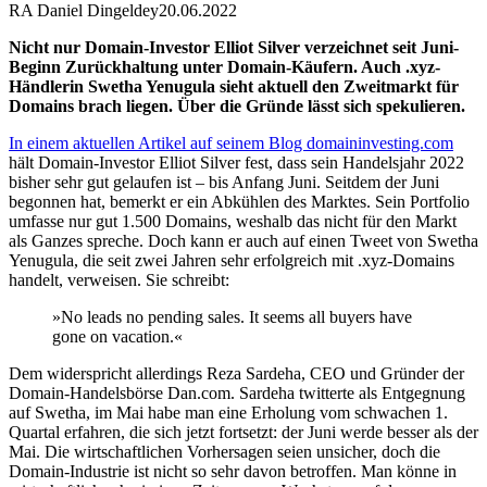
RA Daniel Dingeldey
20.06.2022
Nicht nur Domain-Investor Elliot Silver verzeichnet seit Juni-
Beginn Zurückhaltung unter Domain-Käufern. Auch .xyz-
Händlerin Swetha Yenugula sieht aktuell den Zweitmarkt für
Domains brach liegen. Über die Gründe lässt sich spekulieren.
In einem aktuellen Artikel auf seinem Blog domaininvesting.com
hält Domain-Investor Elliot Silver fest, dass sein Handelsjahr 2022
bisher sehr gut gelaufen ist – bis Anfang Juni. Seitdem der Juni
begonnen hat, bemerkt er ein Abkühlen des Marktes. Sein Portfolio
umfasse nur gut 1.500 Domains, weshalb das nicht für den Markt
als Ganzes spreche. Doch kann er auch auf einen Tweet von Swetha
Yenugula, die seit zwei Jahren sehr erfolgreich mit .xyz-Domains
handelt, verweisen. Sie schreibt:
»No leads no pending sales. It seems all buyers have
gone on vacation.«
Dem widerspricht allerdings Reza Sardeha, CEO und Gründer der
Domain-Handelsbörse Dan.com. Sardeha twitterte als Entgegnung
auf Swetha, im Mai habe man eine Erholung vom schwachen 1.
Quartal erfahren, die sich jetzt fortsetzt: der Juni werde besser als der
Mai. Die wirtschaftlichen Vorhersagen seien unsicher, doch die
Domain-Industrie ist nicht so sehr davon betroffen. Man könne in