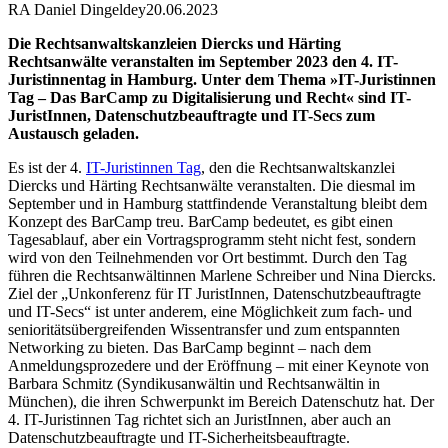
RA Daniel Dingeldey
20.06.2023
Die Rechtsanwaltskanzleien Diercks und Härting
Rechtsanwälte veranstalten im September 2023 den 4. IT-
Juristinnentag in Hamburg. Unter dem Thema »IT-Juristinnen
Tag – Das BarCamp zu Digitalisierung und Recht« sind IT-
JuristInnen, Datenschutzbeauftragte und IT-Secs zum
Austausch geladen.
Es ist der 4.
IT-Juristinnen Tag
, den die Rechtsanwaltskanzlei
Diercks und Härting Rechtsanwälte veranstalten. Die diesmal im
September und in Hamburg stattfindende Veranstaltung bleibt dem
Konzept des BarCamp treu. BarCamp bedeutet, es gibt einen
Tagesablauf, aber ein Vortragsprogramm steht nicht fest, sondern
wird von den Teilnehmenden vor Ort bestimmt. Durch den Tag
führen die Rechtsanwältinnen Marlene Schreiber und Nina Diercks.
Ziel der „Unkonferenz für IT JuristInnen, Datenschutzbeauftragte
und IT-Secs“ ist unter anderem, eine Möglichkeit zum fach- und
senioritätsübergreifenden Wissentransfer und zum entspannten
Networking zu bieten. Das BarCamp beginnt – nach dem
Anmeldungsprozedere und der Eröffnung – mit einer Keynote von
Barbara Schmitz (Syndikusanwältin und Rechtsanwältin in
München), die ihren Schwerpunkt im Bereich Datenschutz hat. Der
4. IT-Juristinnen Tag richtet sich an JuristInnen, aber auch an
Datenschutzbeauftragte und IT-Sicherheitsbeauftragte.