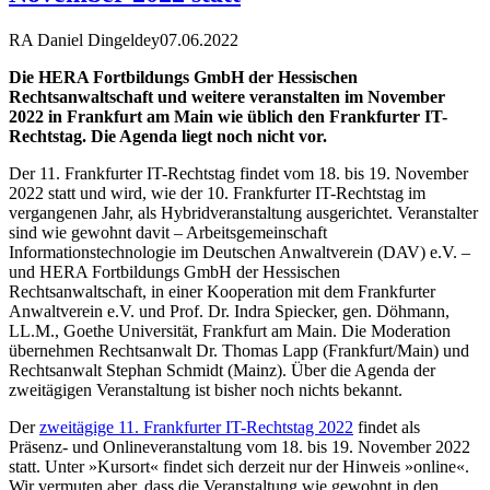
RA Daniel Dingeldey
07.06.2022
Die HERA Fortbildungs GmbH der Hessischen
Rechtsanwaltschaft und weitere veranstalten im November
2022 in Frankfurt am Main wie üblich den Frankfurter IT-
Rechtstag. Die Agenda liegt noch nicht vor.
Der 11. Frankfurter IT-Rechtstag findet vom 18. bis 19. November
2022 statt und wird, wie der 10. Frankfurter IT-Rechtstag im
vergangenen Jahr, als Hybridveranstaltung ausgerichtet. Veranstalter
sind wie gewohnt davit – Arbeitsgemeinschaft
Informationstechnologie im Deutschen Anwaltverein (DAV) e.V. –
und HERA Fortbildungs GmbH der Hessischen
Rechtsanwaltschaft, in einer Kooperation mit dem Frankfurter
Anwaltverein e.V. und Prof. Dr. Indra Spiecker, gen. Döhmann,
LL.M., Goethe Universität, Frankfurt am Main. Die Moderation
übernehmen Rechtsanwalt Dr. Thomas Lapp (Frankfurt/Main) und
Rechtsanwalt Stephan Schmidt (Mainz). Über die Agenda der
zweitägigen Veranstaltung ist bisher noch nichts bekannt.
Der
zweitägige 11. Frankfurter IT-Rechtstag 2022
findet als
Präsenz- und Onlineveranstaltung vom 18. bis 19. November 2022
statt. Unter »Kursort« findet sich derzeit nur der Hinweis »online«.
Wir vermuten aber, dass die Veranstaltung wie gewohnt in den