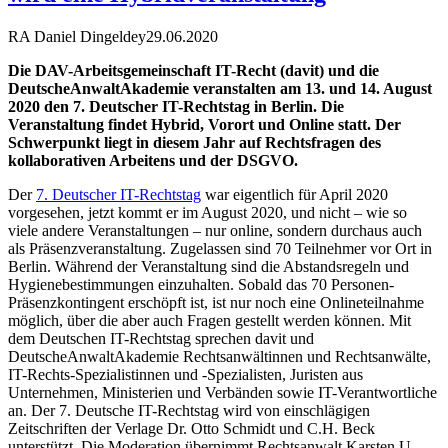
RA Daniel Dingeldey
29.06.2020
Die DAV-Arbeitsgemeinschaft IT-Recht (davit) und die
DeutscheAnwaltAkademie veranstalten am 13. und 14. August
2020 den 7. Deutscher IT-Rechtstag in Berlin. Die
Veranstaltung findet Hybrid, Vorort und Online statt. Der
Schwerpunkt liegt in diesem Jahr auf Rechtsfragen des
kollaborativen Arbeitens und der DSGVO.
Der
7. Deutscher IT-Rechtstag
war eigentlich für April 2020
vorgesehen, jetzt kommt er im August 2020, und nicht – wie so
viele andere Veranstaltungen – nur online, sondern durchaus auch
als Präsenzveranstaltung. Zugelassen sind 70 Teilnehmer vor Ort in
Berlin. Während der Veranstaltung sind die Abstandsregeln und
Hygienebestimmungen einzuhalten. Sobald das 70 Personen-
Präsenzkontingent erschöpft ist, ist nur noch eine Onlineteilnahme
möglich, über die aber auch Fragen gestellt werden können. Mit
dem Deutschen IT-Rechtstag sprechen davit und
DeutscheAnwaltAkademie Rechtsanwältinnen und Rechtsanwälte,
IT-Rechts-Spezialistinnen und -Spezialisten, Juristen aus
Unternehmen, Ministerien und Verbänden sowie IT-Verantwortliche
an. Der 7. Deutsche IT-Rechtstag wird von einschlägigen
Zeitschriften der Verlage Dr. Otto Schmidt und C.H. Beck
unterstützt. Die Moderation übernimmt Rechtsanwalt Karsten U.