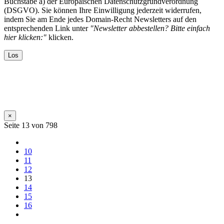
Buchstabe a) der Europäischen Datenschutzgrundverordnung
(DSGVO). Sie können Ihre Einwilligung jederzeit widerrufen,
indem Sie am Ende jedes Domain-Recht Newsletters auf den
entsprechenden Link unter
"Newsletter abbestellen? Bitte einfach
hier klicken:"
klicken.
×
Seite 13 von 798
10
11
12
13
14
15
16