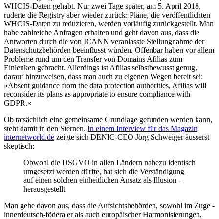
WHOIS-Daten gehabt. Nur zwei Tage später, am 5. April 2018,
ruderte die Registry aber wieder zurück: Pläne, die veröffentlichten
WHOIS-Daten zu reduzieren, werden vorläufig zurückgestellt. Man
habe zahlreiche Anfragen erhalten und geht davon aus, dass die
Antworten durch die von ICANN veranlasste Stellungnahme der
Datenschutzbehörden beeinflusst würden. Offenbar haben vor allem
Probleme rund um den Transfer von Domains Afilias zum
Einlenken gebracht. Allerdings ist Afilias selbstbewusst genug,
darauf hinzuweisen, dass man auch zu eigenen Wegen bereit sei:
»Absent guidance from the data protection authorities, Afilias will
reconsider its plans as appropriate to ensure compliance with
GDPR.«
Ob tatsächlich eine gemeinsame Grundlage gefunden werden kann,
steht damit in den Sternen.
In einem Interview für das Magazin
internetworld.de
zeigte sich DENIC-CEO Jörg Schweiger äusserst
skeptisch:
Obwohl die DSGVO in allen Ländern nahezu identisch
umgesetzt werden dürfte, hat sich die Verständigung
auf einen solchen einheitlichen Ansatz als ­Illusion ­
herausgestellt.
Man gehe davon aus, dass die Aufsichtsbehörden, sowohl im Zuge ­
innerdeutsch-föderaler als auch europäischer Harmonisierungen,