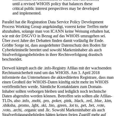
until a revised WHOIS policy that balances these
critical public interest perspectives may be developed
and implemented.
Parallel hat die Registration Data Service Policy Development
Process Working Group angekündigt, vorerst keine Treffen mehr
abzuhalten, solange man von ICANN keine Weisung erhalten hat,
wie mit der DSGVO in Bezug auf das WHOIS umzugehen sei.
Über zwei Jahre der Debatten finden damit vorläufig ihr Ende.
Größte Sorge ist, dass ausgedehnter Datenschutz den Boden für
Cyberkriminelle bereitet und sowohl Markeninhaber als auch
Strafverfolgungsbehörden in ihrer Rechtsverfolgung drastisch
beschneidet.
Derweil kämpft auch die .info-Registry Afilias mit der wachsenden
Rechtsunsicherheit rund um das WHOIS. Am 3. April 2018
informierte das Unternehmen die akkreditierten Registrare, dass man
einen Großteil der WHOIS-Daten künftig nicht mehr im WHOIS
veröffentlichen werde. Sämtliche Kontaktdaten zum Domain-
Inhaber sollten verborgen bleiben und lediglich noch technische
Daten abgerufen werden können. Betroffen sein sollten alle Afilias-
TLDs, also .info, .mobi, .pro, .poker, .pink, .black, .red, .blue, .kim,
.shiksha, .promo, .lgbt, .ski, .bio, .green, .lot to, .pet, .bet, .vote,
.voto, .archi, .organic und .llc. Sowohl Markeninhaber als auch
Strafverfolgungsbehörden hätten keinen freien Zugriff mehr auf