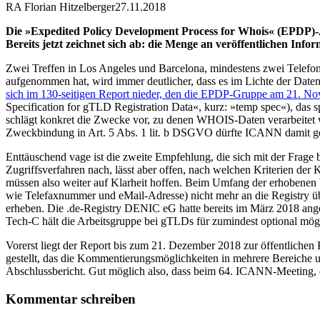
RA Florian Hitzelberger
27.11.2018
Die »Expedited Policy Development Process for Whois« (EPDP)
Bereits jetzt zeichnet sich ab: die Menge an veröffentlichen Info
Zwei Treffen in Los Angeles und Barcelona, mindestens zwei Telefo
aufgenommen hat, wird immer deutlicher, dass es im Lichte der Da
sich im 130-seitigen Report nieder, den die EPDP-Gruppe am 21. Nov
Specification for gTLD Registration Data«, kurz: »temp spec«), das 
schlägt konkret die Zwecke vor, zu denen WHOIS-Daten verarbeitet 
Zweckbindung in Art. 5 Abs. 1 lit. b DSGVO dürfte ICANN damit g
Enttäuschend vage ist die zweite Empfehlung, die sich mit der Frage 
Zugriffsverfahren nach, lässt aber offen, nach welchen Kriterien der
müssen also weiter auf Klarheit hoffen. Beim Umfang der erhobene
wie Telefaxnummer und eMail-Adresse) nicht mehr an die Registry über
erheben. Die .de-Registry DENIC eG hatte bereits im März 2018 an
Tech-C hält die Arbeitsgruppe bei gTLDs für zumindest optional mögl
Vorerst liegt der Report bis zum 21. Dezember 2018 zur öffentliche
gestellt, das die Kommentierungsmöglichkeiten in mehrere Bereiche u
Abschlussbericht. Gut möglich also, dass beim 64. ICANN-Meeting,
Kommentar schreiben