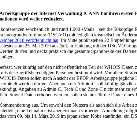
-Arbeitsgruppe der Internet-Verwaltung ICANN hat ihren erste
rmationen wird weiter reduziert.
nkonferenzen wöchentlich und rund 1.000 eMails – seit die 50köpfige 
tenschutzgrundverordnung (DSGVO) mit lediglich kosmetischen Änder
ember 2018 veröffentlicht hat
. Im Mittelpunkt stehen 22 Empfehlun
spätestens am 25. Mai 2019 ausläuft, in Einklang mit der DSGVO bringe
werden dürfen und deckt praktisch die gesamte Spannbreite der Date
enügen.
befasst, wer künftig auf den nicht-öffentlichen Teil der WHOIS-Daten z
 Kreis der zugriffsberechtigten Personen bestimmt wird. Vor allem Stra
n WHOIS-Daten sollen nach Ansicht der EPDP-Arbeitsgruppe jegliche 
mittelt werden dürfen. Aber auch der Admin-C soll künftig gänzlich en
gekündigt, Angaben zu Admin-C, Tech-C und Zone-C nicht mehr zu erf
ich. Soweit Daten erhoben werden, sollen sie nur für die Dauer eines 
n Kommentierung aus. Um sowohl den Nutzern als auch sich die Arbeit 
nterteilt; eine Teilnahme ist aber erst nach vorheriger Anmeldung mö
 das vom 09. bis 14. März 2019 im japanischen Kobe stattfindet, ei