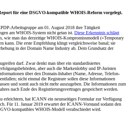
n Report für eine DSGVO-kompatible WHOIS-Reform vorgelegt.
EPDP-Arbeitsgruppe am 01. August 2018 ihre Tätigkeit
ungen am WHOIS-System nicht getan ist.
Diese Erkenntnis schlägt
gen, wie man das derzeitige WHOIS-Kompromissmodell (»Temporary
n kann. Die erste Empfehlung klingt vergleichsweise banal; sie
nerhebung in der Domain Name Industry ab. Dem Grundsatz der
ugreifen darf. Zwar denkt man über ein standardisiertes
fverfolgungsbehörden, aber auch die Markenlobby und IP-Juristen
Informationen über den Domain-Inhaber (Name, Adresse, Telefon-
tfallen; nicht einmal die Registrare sollen diese Informationen
assen und somit auch nicht mehr auszugeben. Die Informationen zum
Jahres nach Ende des Registrierungsvertrages gespeichert werden.
zu erleichtern, hat ICANN ein neunseitiges Formular zur Verfügung
glich. Für 11. Januar 2019 erwartet der ICANN-Vorstand sodann den
n DSGVO-kompatibles WHOIS-Modell verabschiedet wird.