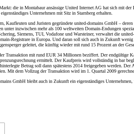
rkt: die in Montabaur ansässige United Internet AG hat sich mit d
igenständiges Unternehmen mit Sitz in Starnberg erhalten.
 Kaufleuten und Juristen gegründete united-domains GmbH – deren Pro
en unter inzwischen mehr als 100 weltweiten Domain-Endungen speziali
ering, Siemens, TUI, Vodafone und Warsteiner, verwaltet die unite
omain-Registrare in Europa. Und daran soll sich auch in Zukunft wenig 
erger geleitet, die künftig wieder mit rund 15 Prozent an der Gesell
ransaktion mit rund EUR 34 Millionen beziffert. Der endgültige Kauf
grenzungsrechnung ermittelt. Der Kaufpreis wird vollständig in bar be
 hinterlegte Betrag soll dann spätestens 2014 freigegeben werden. Der 
den. Mit dem Vollzug der Transaktion wird im 1. Quartal 2009 gerechne
domains GmbH bleibt auch in Zukunft ein eigenständiges Unternehmen, 