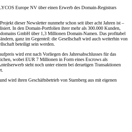
er LYCOS Europe NV über einen Erwerb des Domain-Registrars
jekt dieser Newsletter nunmehr schon seit über acht Jahren ist –
siert. In den Domain-Portfolien ihrer mehr als 300.000 Kunden,
d-domains GmbH über 1,3 Millionen Domain-Namen. Das profitabel
ändern, ganz im Gegenteil: die Gesellschaft wird auch weiterhin von
schaft beteiligt sein werden.
preis wird erst nach Vorliegen des Jahresabschlusses für das
glichen, wobei EUR 7 Millionen in Form eines Escrows als
Anteilserwerb steht noch unter einem bei derartigen Transaktionen
t.
und wird ihren Geschäftsbetrieb von Starnberg aus mit eigenen