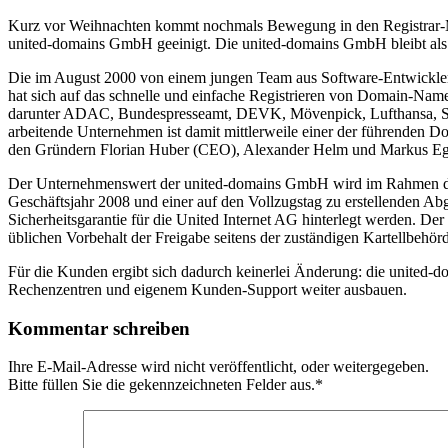
Kurz vor Weihnachten kommt nochmals Bewegung in den Registrar-Ma
united-domains GmbH geeinigt. Die united-domains GmbH bleibt als e
Die im August 2000 von einem jungen Team aus Software-Entwicklern,
hat sich auf das schnelle und einfache Registrieren von Domain-Nam
darunter ADAC, Bundespresseamt, DEVK, Mövenpick, Lufthansa, Sch
arbeitende Unternehmen ist damit mittlerweile einer der führenden D
den Gründern Florian Huber (CEO), Alexander Helm und Markus Eggensp
Der Unternehmenswert der united-domains GmbH wird im Rahmen der T
Geschäftsjahr 2008 und einer auf den Vollzugstag zu erstellenden Ab
Sicherheitsgarantie für die United Internet AG hinterlegt werden. Der
üblichen Vorbehalt der Freigabe seitens der zuständigen Kartellbehör
Für die Kunden ergibt sich dadurch keinerlei Änderung: die united-
Rechenzentren und eigenem Kunden-Support weiter ausbauen.
Kommentar schreiben
Ihre E-Mail-Adresse wird nicht veröffentlicht, oder weitergegeben.
Bitte füllen Sie die gekennzeichneten Felder aus.
*