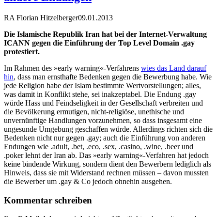
RA Florian Hitzelberger
09.01.2013
Die Islamische Republik Iran hat bei der Internet-Verwaltung
ICANN gegen die Einführung der Top Level Domain .gay
protestiert.
Im Rahmen des »early warning«-Verfahrens
wies das Land darauf
hin
, dass man ernsthafte Bedenken gegen die Bewerbung habe. Wie
jede Religion habe der Islam bestimmte Wertvorstellungen; alles,
was damit in Konflikt stehe, sei inakzeptabel. Die Endung .gay
würde Hass und Feindseligkeit in der Gesellschaft verbreiten und
die Bevölkerung ermutigen, nicht-religiöse, unethische und
unvernünftige Handlungen vorzunehmen, so dass insgesamt eine
ungesunde Umgebung geschaffen würde. Allerdings richten sich die
Bedenken nicht nur gegen .gay; auch die Einführung von anderen
Endungen wie .adult, .bet, .eco, .sex, .casino, .wine, .beer und
.poker lehnt der Iran ab. Das »early warning«-Verfahren hat jedoch
keine bindende Wirkung, sondern dient den Bewerbern lediglich als
Hinweis, dass sie mit Widerstand rechnen müssen – davon mussten
die Bewerber um .gay & Co jedoch ohnehin ausgehen.
Kommentar schreiben