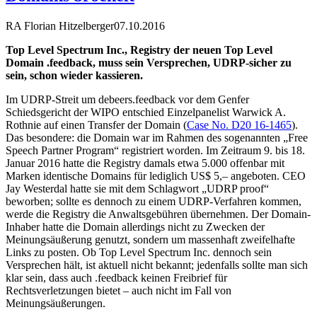
RA Florian Hitzelberger
07.10.2016
Top Level Spectrum Inc., Registry der neuen Top Level
Domain .feedback, muss sein Versprechen, UDRP-sicher zu
sein, schon wieder kassieren.
Im UDRP-Streit um debeers.feedback vor dem Genfer
Schiedsgericht der WIPO entschied Einzelpanelist Warwick A.
Rothnie auf einen Transfer der Domain (
Case No. D20 16-1465
).
Das besondere: die Domain war im Rahmen des sogenannten „Free
Speech Partner Program“ registriert worden. Im Zeitraum 9. bis 18.
Januar 2016 hatte die Registry damals etwa 5.000 offenbar mit
Marken identische Domains für lediglich US$ 5,– angeboten. CEO
Jay Westerdal hatte sie mit dem Schlagwort „UDRP proof“
beworben; sollte es dennoch zu einem UDRP-Verfahren kommen,
werde die Registry die Anwaltsgebühren übernehmen. Der Domain-
Inhaber hatte die Domain allerdings nicht zu Zwecken der
Meinungsäußerung genutzt, sondern um massenhaft zweifelhafte
Links zu posten. Ob Top Level Spectrum Inc. dennoch sein
Versprechen hält, ist aktuell nicht bekannt; jedenfalls sollte man sich
klar sein, dass auch .feedback keinen Freibrief für
Rechtsverletzungen bietet – auch nicht im Fall von
Meinungsäußerungen.