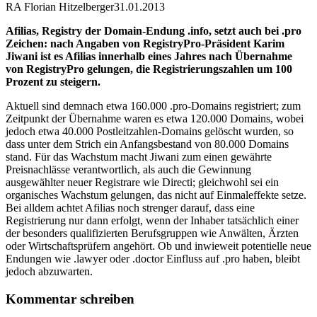
RA Florian Hitzelberger
31.01.2013
Afilias, Registry der Domain-Endung .info, setzt auch bei .pro
Zeichen: nach Angaben von RegistryPro-Präsident Karim
Jiwani ist es Afilias innerhalb eines Jahres nach Übernahme
von RegistryPro gelungen, die Registrierungszahlen um 100
Prozent zu steigern.
Aktuell sind demnach etwa 160.000 .pro-Domains registriert; zum
Zeitpunkt der Übernahme waren es etwa 120.000 Domains, wobei
jedoch etwa 40.000 Postleitzahlen-Domains gelöscht wurden, so
dass unter dem Strich ein Anfangsbestand von 80.000 Domains
stand. Für das Wachstum macht Jiwani zum einen gewährte
Preisnachlässe verantwortlich, als auch die Gewinnung
ausgewählter neuer Registrare wie Directi; gleichwohl sei ein
organisches Wachstum gelungen, das nicht auf Einmaleffekte setze.
Bei alldem achtet Afilias noch strenger darauf, dass eine
Registrierung nur dann erfolgt, wenn der Inhaber tatsächlich einer
der besonders qualifizierten Berufsgruppen wie Anwälten, Ärzten
oder Wirtschaftsprüfern angehört. Ob und inwieweit potentielle neue
Endungen wie .lawyer oder .doctor Einfluss auf .pro haben, bleibt
jedoch abzuwarten.
Kommentar schreiben