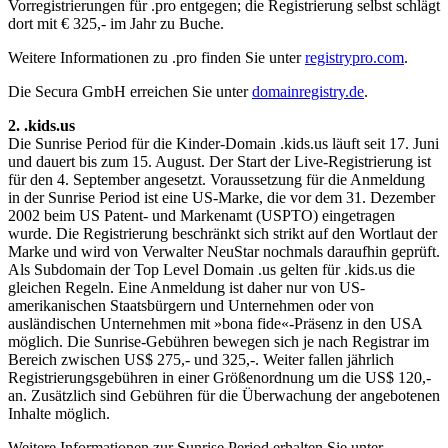
Vorregistrierungen für .pro entgegen; die Registrierung selbst schlägt
dort mit € 325,- im Jahr zu Buche.
Weitere Informationen zu .pro finden Sie unter
registrypro.com
.
Die Secura GmbH erreichen Sie unter
domainregistry.de
.
2. .kids.us
Die Sunrise Period für die Kinder-Domain .kids.us läuft seit 17. Juni
und dauert bis zum 15. August. Der Start der Live-Registrierung ist
für den 4. September angesetzt. Voraussetzung für die Anmeldung
in der Sunrise Period ist eine US-Marke, die vor dem 31. Dezember
2002 beim US Patent- und Markenamt (USPTO) eingetragen
wurde. Die Registrierung beschränkt sich strikt auf den Wortlaut der
Marke und wird von Verwalter NeuStar nochmals daraufhin geprüft.
Als Subdomain der Top Level Domain .us gelten für .kids.us die
gleichen Regeln. Eine Anmeldung ist daher nur von US-
amerikanischen Staatsbürgern und Unternehmen oder von
ausländischen Unternehmen mit »bona fide«-Präsenz in den USA
möglich. Die Sunrise-Gebühren bewegen sich je nach Registrar im
Bereich zwischen US$ 275,- und 325,-. Weiter fallen jährlich
Registrierungsgebühren in einer Größenordnung um die US$ 120,-
an. Zusätzlich sind Gebühren für die Überwachung der angebotenen
Inhalte möglich.
Weitere Informationen zur Sunrise Period erhalten Sie unter