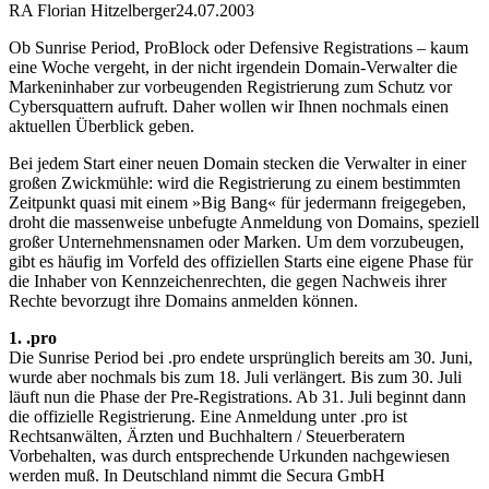
RA Florian Hitzelberger
24.07.2003
Ob Sunrise Period, ProBlock oder Defensive Registrations – kaum
eine Woche vergeht, in der nicht irgendein Domain-Verwalter die
Markeninhaber zur vorbeugenden Registrierung zum Schutz vor
Cybersquattern aufruft. Daher wollen wir Ihnen nochmals einen
aktuellen Überblick geben.
Bei jedem Start einer neuen Domain stecken die Verwalter in einer
großen Zwickmühle: wird die Registrierung zu einem bestimmten
Zeitpunkt quasi mit einem »Big Bang« für jedermann freigegeben,
droht die massenweise unbefugte Anmeldung von Domains, speziell
großer Unternehmensnamen oder Marken. Um dem vorzubeugen,
gibt es häufig im Vorfeld des offiziellen Starts eine eigene Phase für
die Inhaber von Kennzeichenrechten, die gegen Nachweis ihrer
Rechte bevorzugt ihre Domains anmelden können.
1. .pro
Die Sunrise Period bei .pro endete ursprünglich bereits am 30. Juni,
wurde aber nochmals bis zum 18. Juli verlängert. Bis zum 30. Juli
läuft nun die Phase der Pre-Registrations. Ab 31. Juli beginnt dann
die offizielle Registrierung. Eine Anmeldung unter .pro ist
Rechtsanwälten, Ärzten und Buchhaltern / Steuerberatern
Vorbehalten, was durch entsprechende Urkunden nachgewiesen
werden muß. In Deutschland nimmt die Secura GmbH