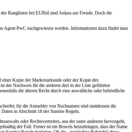
 der Ranglisten bei EURid sind Anlass zur Freude. Doch die
ation Agent PwC nachgewiesen werden. Informationen dazu findet man
and einer Kopie der Markenurkunde oder der Kopie des
t der Nachweis für die anderen drei in der Liste geführten
enenfalls die älteren Recht durch eine anwaltliche oder behördliche
chreibt; für die Anmelder von Nachnamen sind stattdessen die
Daten in Abschnitt 18 der Sunrise Regeln.
tsanwalts oder Rechtsvertreters, aus der unter anderem hervorgeht,
gelmäßig der Fall. Ferner ist ein Beweis beizubringen, dass der Name
den Sunrise Regeln herleiten. Ob die „zuständige Behörde“ diese