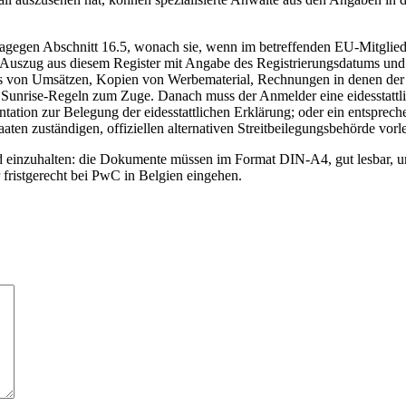
egen Abschnitt 16.5, wonach sie, wenn im betreffenden EU-Mitgliedss
en Auszug aus diesem Register mit Angabe des Registrierungsdatums u
 von Umsätzen, Kopien von Werbematerial, Rechnungen in denen der N
r Sunrise-Regeln zum Zuge. Danach muss der Anmelder eine eidesstattl
tation zur Belegung der eidesstattlichen Erklärung; oder ein entspreche
aten zuständigen, offiziellen alternativen Streitbeilegungsbehörde vorl
 einzuhalten: die Dokumente müssen im Format DIN-A4, gut lesbar, un
 fristgerecht bei PwC in Belgien eingehen.