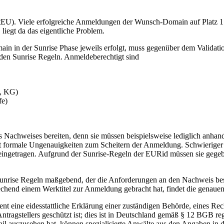
(dotEU). Viele erfolgreiche Anmeldungen der Wunsch-Domain auf Platz 1
, liegt da das eigentliche Problem.
main in der Sunrise Phase jeweils erfolgt, muss gegenüber dem Valid
den Sunrise Regeln. Anmeldeberechtigt sind
G, KG)
fe)
des Nachweises bereiten, denn sie müssen beispielsweise lediglich anh
t formale Ungenauigkeiten zum Scheitern der Anmeldung. Schwieriger is
rn eingetragen. Aufgrund der Sunrise-Regeln der EURid müssen sie gegeb
Sunrise Regeln maßgebend, der die Anforderungen an den Nachweis bes
hend einem Werktitel zur Anmeldung gebracht hat, findet die genauen 
 eine eidesstattliche Erklärung einer zuständigen Behörde, eines Rech
tragstellers geschützt ist; dies ist in Deutschland gemäß § 12 BGB re
ail auszusehen hat, können spezialisierte Anwälte aus den Angaben in 