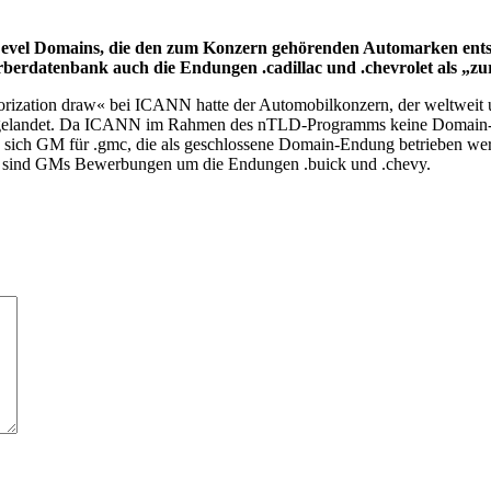
evel Domains, die den zum Konzern gehörenden Automarken ent
erdatenbank auch die Endungen .cadillac und .chevrolet als „z
priorization draw« bei ICANN hatte der Automobilkonzern, der weltweit
n gelandet. Da ICANN im Rahmen des nTLD-Programms keine Domain-En
d sich GM für .gmc, die als geschlossene Domain-Endung betrieben we
bt, sind GMs Bewerbungen um die Endungen .buick und .chevy.