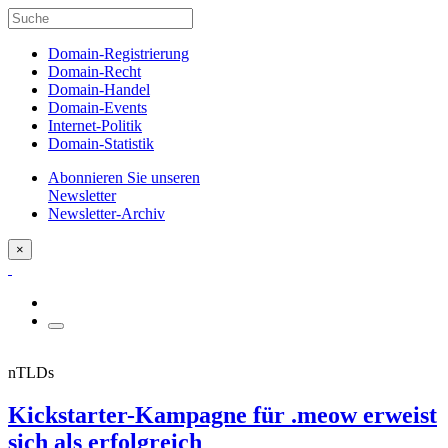
Domain-Registrierung
Domain-Recht
Domain-Handel
Domain-Events
Internet-Politik
Domain-Statistik
Abonnieren Sie unseren
Newsletter
Newsletter-Archiv
×
nTLDs
Kickstarter-Kampagne für .meow erweist
sich als erfolgreich