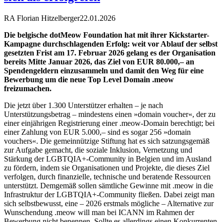
RA Florian Hitzelberger
22.01.2026
Die belgische dotMeow Foundation hat mit ihrer Kickstarter-
Kampagne durchschlagenden Erfolg: weit vor Ablauf der selbst
gesetzten Frist am 17. Februar 2026 gelang es der Organisation
bereits Mitte Januar 2026, das Ziel von EUR 80.000,– an
Spendengeldern einzusammeln und damit den Weg für eine
Bewerbung um die neue Top Level Domain .meow
freizumachen.
Die jetzt über 1.300 Unterstützer erhalten – je nach
Unterstützungsbetrag – mindestens einen »domain voucher«, der zu
einer einjährigen Registrierung einer .meow-Domain berechtigt; bei
einer Zahlung von EUR 5.000,– sind es sogar 256 »domain
vouchers«. Die gemeinnützige Stiftung hat es sich satzungsgemäß
zur Aufgabe gemacht, die soziale Inklusion, Vernetzung und
Stärkung der LGBTQIA+-Community in Belgien und im Ausland
zu fördern, indem sie Organisationen und Projekte, die dieses Ziel
verfolgen, durch finanzielle, technische und beratende Ressourcen
unterstützt. Demgemäß sollen sämtliche Gewinne mit .meow in die
Infrastruktur der LGBTQIA+-Community fließen. Dabei zeigt man
sich selbstbewusst, eine – 2026 erstmals mögliche – Alternative zur
Wunschendung .meow will man bei ICANN im Rahmen der
Bewerbung nicht benennen. Sollte es allerdings einen Konkurrenten