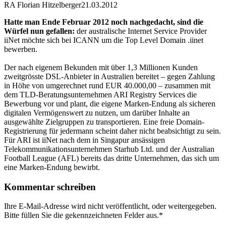
RA Florian Hitzelberger
21.03.2012
Hatte man Ende Februar 2012 noch nachgedacht, sind die
Würfel nun gefallen:
der australische Internet Service Provider
iiNet möchte sich bei ICANN um die Top Level Domain .iinet
bewerben.
Der nach eigenem Bekunden mit über 1,3 Millionen Kunden
zweitgrösste DSL-Anbieter in Australien bereitet – gegen Zahlung
in Höhe von umgerechnet rund EUR 40.000,00 – zusammen mit
dem TLD-Beratungsunternehmen ARI Registry Services die
Bewerbung vor und plant, die eigene Marken-Endung als sicheren
digitalen Vermögenswert zu nutzen, um darüber Inhalte an
ausgewählte Zielgruppen zu transportieren. Eine freie Domain-
Registrierung für jedermann scheint daher nicht beabsichtigt zu sein.
Für ARI ist iiNet nach dem in Singapur ansässigen
Telekommunikationsunternehmen Starhub Ltd. und der Australian
Football League (AFL) bereits das dritte Unternehmen, das sich um
eine Marken-Endung bewirbt.
Kommentar schreiben
Ihre E-Mail-Adresse wird nicht veröffentlicht, oder weitergegeben.
Bitte füllen Sie die gekennzeichneten Felder aus.
*