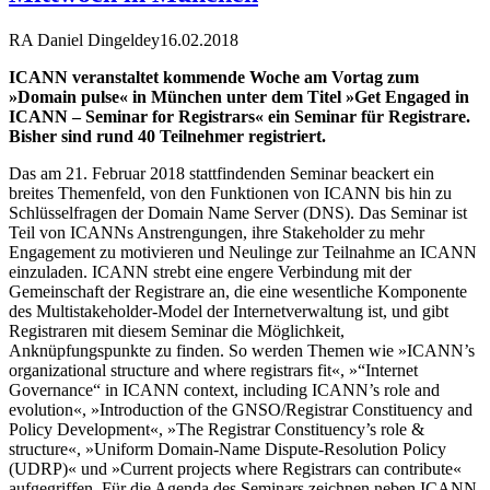
RA Daniel Dingeldey
16.02.2018
ICANN veranstaltet kommende Woche am Vortag zum
»Domain pulse« in München unter dem Titel »Get Engaged in
ICANN – Seminar for Registrars« ein Seminar für Registrare.
Bisher sind rund 40 Teilnehmer registriert.
Das am 21. Februar 2018 stattfindenden Seminar beackert ein
breites Themenfeld, von den Funktionen von ICANN bis hin zu
Schlüsselfragen der Domain Name Server (DNS). Das Seminar ist
Teil von ICANNs Anstrengungen, ihre Stakeholder zu mehr
Engagement zu motivieren und Neulinge zur Teilnahme an ICANN
einzuladen. ICANN strebt eine engere Verbindung mit der
Gemeinschaft der Registrare an, die eine wesentliche Komponente
des Multistakeholder-Model der Internetverwaltung ist, und gibt
Registraren mit diesem Seminar die Möglichkeit,
Anknüpfungspunkte zu finden. So werden Themen wie »ICANN’s
organizational structure and where registrars fit«, »“Internet
Governance“ in ICANN context, including ICANN’s role and
evolution«, »Introduction of the GNSO/Registrar Constituency and
Policy Development«, »The Registrar Constituency’s role &
structure«, »Uniform Domain-Name Dispute-Resolution Policy
(UDRP)« und »Current projects where Registrars can contribute«
aufgegriffen. Für die Agenda des Seminars zeichnen neben ICANN