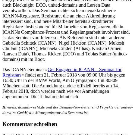
auch Blacknight, ECO, united-domains und Larsen Data
verantwortlich. Das Seminar richtet sich an neuakkreditierte
ICANN-Registrare, Registrare, die an einer Akkreditierung
interessiert sind, und neue Mitarbeiter bereits akkreditierter
Registriare. Insbesondere für Mitarbeiter von Registraren, die in
ICANNs Compliance-Prozess und Regelungsarbeit involviert sind,
ist das Seminar von Interesse. Als Referenten sind unter anderem
Gabriella Schittek (ICANN), Nigel Hickson (ICANN), Mukesh
Chulani (ICANN), Michaela Cruden (Afilias), Kristian Ormen
(Larsen Data), Thomas Rickert (ECO) und Tobias Sattler (united-
domains) mit im Boot.
Das ICANN-Seminar »
Get Engaged in ICANN – Seminar for
Registrars
« findet am 21. Februar 2018 von 09:00 Uhr bis gegen
16:30 Uhr in der BMW World, Am Olympiapark 1 in 80809
München statt. Die Anmeldung endete offiziell bereits am 14.
Februar 2018, doch werden nach wie vor Anmeldungen
angenommen. Die Teilnahme lohnt sich.
Hinweis:
domain-recht.de und der Domain-Newsletter sind Projekte der united-
domains GmbH, die Mitorganisator des Seminars ist.
Kommentar schreiben