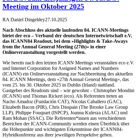
Meeting im Oktober 2025
RA Daniel Dingeldey
27.10.2025
Nach Abschluss des aktuelle laufenden 84. ICANN-Meetings
bietet der eco – Verband der deutschen Internetwirtschaft e.V.
das ICANN84 Readout, bei dem »Highlights & Take-Aways
from the Annual General Meeting (27th)« in einer
Onlineveranstaltung vorgestellt werden.
Wie bereits nach den letzten ICANN Meetings veranstalten eco e.V.
und Internet Corporation for Assigned Names and Numbers
(ICANN) ein Onlineveranstaltung zur Nachbereitung des aktuellen
84. ICANN Meetings, dem »27th Annual General Meeting«, das
vom 25. bis 30. Oktober 2025 in Dublin (Irland) stattfand.
Gastgeber des Readouts sind – wie gewohnt – Christopher Mondini
(ICANN) und Thomas Rickert (eco). Als Referenten treten an
Nacho Amadoz (Fundación CAT), Nicolas Caballero (GAC),
Elizabeth Bacon (PIR), Chris Disspain (The Brooke Law Group
LLP), Philippe Fouquart (ISPCP), Joanna Kulesza (ALAC) und
Ram Mohan (SSAC). Die Referenten*innen aus verschiedenen
Bereichen der ICANN-Community werden einen Überblick über
die Höhepunkte und wichtigsten Erkenntnisse der ICANN84-
Hybridkonferenz aus ihrer jeweiligen Perspektive geben.