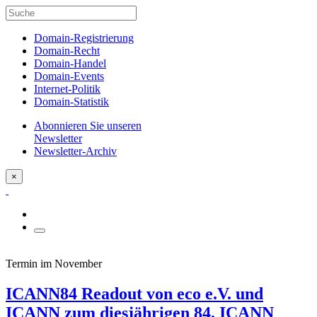
Domain-Registrierung
Domain-Recht
Domain-Handel
Domain-Events
Internet-Politik
Domain-Statistik
Abonnieren Sie unseren
Newsletter
Newsletter-Archiv
×
Termin im November
ICANN84 Readout von eco e.V. und
ICANN zum diesjährigen 84. ICANN