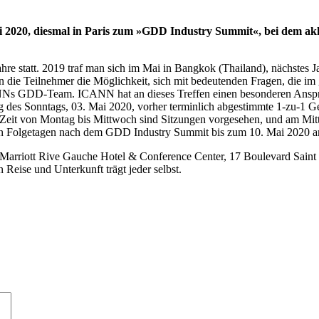
i 2020, diesmal in Paris zum »GDD Industry Summit«, bei dem a
e statt. 2019 traf man sich im Mai in Bangkok (Thailand), nächstes Ja
n die Teilnehmer die Möglichkeit, sich mit bedeutenden Fragen, die i
CANNs GDD-Team. ICANN hat an dieses Treffen einen besonderen Ansp
ag des Sonntags, 03. Mai 2020, vorher terminlich abgestimmte 1-zu-1 
 Zeit von Montag bis Mittwoch sind Sitzungen vorgesehen, und am Mit
den Folgetagen nach dem GDD Industry Summit bis zum 10. Mai 2020 a
 Marriott Rive Gauche Hotel & Conference Center, 17 Boulevard Saint 
Reise und Unterkunft trägt jeder selbst.