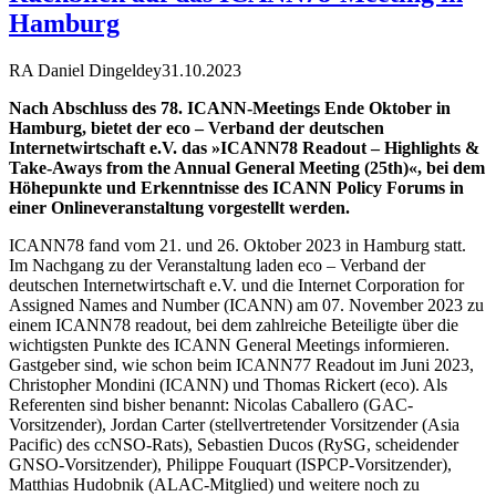
Hamburg
RA Daniel Dingeldey
31.10.2023
Nach Abschluss des 78. ICANN-Meetings Ende Oktober in
Hamburg, bietet der eco – Verband der deutschen
Internetwirtschaft e.V. das »ICANN78 Readout – Highlights &
Take-Aways from the Annual General Meeting (25th)«, bei dem
Höhepunkte und Erkenntnisse des ICANN Policy Forums in
einer Onlineveranstaltung vorgestellt werden.
ICANN78 fand vom 21. und 26. Oktober 2023 in Hamburg statt.
Im Nachgang zu der Veranstaltung laden eco – Verband der
deutschen Internetwirtschaft e.V. und die Internet Corporation for
Assigned Names and Number (ICANN) am 07. November 2023 zu
einem ICANN78 readout, bei dem zahlreiche Beteiligte über die
wichtigsten Punkte des ICANN General Meetings informieren.
Gastgeber sind, wie schon beim ICANN77 Readout im Juni 2023,
Christopher Mondini (ICANN) und Thomas Rickert (eco). Als
Referenten sind bisher benannt: Nicolas Caballero (GAC-
Vorsitzender), Jordan Carter (stellvertretender Vorsitzender (Asia
Pacific) des ccNSO-Rats), Sebastien Ducos (RySG, scheidender
GNSO-Vorsitzender), Philippe Fouquart (ISPCP-Vorsitzender),
Matthias Hudobnik (ALAC-Mitglied) und weitere noch zu