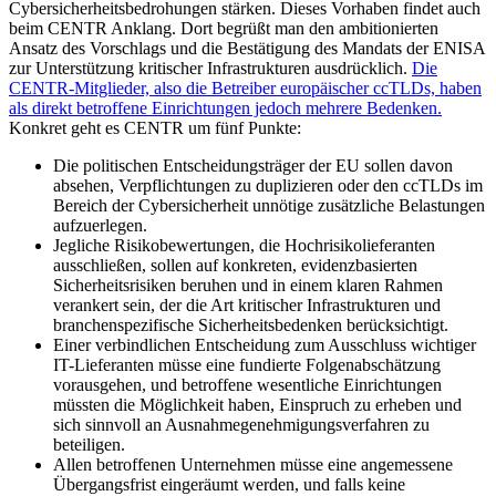
Cybersicherheitsbedrohungen stärken. Dieses Vorhaben findet auch
beim CENTR Anklang. Dort begrüßt man den ambitionierten
Ansatz des Vorschlags und die Bestätigung des Mandats der ENISA
zur Unterstützung kritischer Infrastrukturen ausdrücklich.
Die
CENTR-Mitglieder, also die Betreiber europäischer ccTLDs, haben
als direkt betroffene Einrichtungen jedoch mehrere Bedenken.
Konkret geht es CENTR um fünf Punkte:
Die politischen Entscheidungsträger der EU sollen davon
absehen, Verpflichtungen zu duplizieren oder den ccTLDs im
Bereich der Cybersicherheit unnötige zusätzliche Belastungen
aufzuerlegen.
Jegliche Risikobewertungen, die Hochrisikolieferanten
ausschließen, sollen auf konkreten, evidenzbasierten
Sicherheitsrisiken beruhen und in einem klaren Rahmen
verankert sein, der die Art kritischer Infrastrukturen und
branchenspezifische Sicherheitsbedenken berücksichtigt.
Einer verbindlichen Entscheidung zum Ausschluss wichtiger
IT-Lieferanten müsse eine fundierte Folgenabschätzung
vorausgehen, und betroffene wesentliche Einrichtungen
müssten die Möglichkeit haben, Einspruch zu erheben und
sich sinnvoll an Ausnahmegenehmigungsverfahren zu
beteiligen.
Allen betroffenen Unternehmen müsse eine angemessene
Übergangsfrist eingeräumt werden, und falls keine