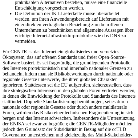
praktikablen Alternativen bestehen, müsse eine finanzielle
Entschädigung vorgesehen werden.
Die Definition der IKT-Lieferkette müsse überarbeitet
werden, um ihren Anwendungsbereich auf Lieferanten mit
einer direkten vertraglichen Beziehung zum betroffenen
Unternehmen zu beschränken und allgemeine Aussagen über
wichtige Internet-Infrastrukturprotokolle wie das DNS zu
vermeiden.
Für CENTR ist das Internet ein globalisiertes und vernetztes
Ökosystem, das auf offenen Standards und freier Open-Source-
Software basiert. Es sei fragwürdig, die grundlegenden Protokolle
des Internets protektionistisch und innerhalb nationaler Grenzen zu
behandeln, indem man sie Risikobewertungen durch nationale oder
regionale Gesetze unterwerfe, die ihren globalen Charakter
ignorieren. Stattdessen sei die EU aufgerufen, sicherzustellen, dass
ihre strategischen Interessen in den globalen Foren vertreten werden,
in denen die Entwicklung der Protokolle und Standards des Internets
stattfindet. Doppelte Standardisierungsbemühungen, sei es durch
nationale oder regionale Gesetze oder durch andere multilaterale
Foren, würden das Risiko einer technischen Fragmentierung in sich
bergen und das Internet schwächen. Insbesondere die Unterstützung
der ENISA sei zwar zu begrüßen; die CENTR-Mitglieder möchten
jedoch den Grundsatz der Subsidiarität in Bezug auf die ccTLD-
Governance unterstreichen und gleichzeitig das Multi-Stakeholder-