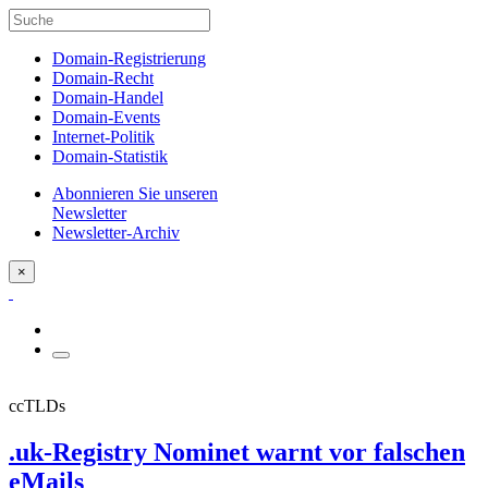
Domain-Registrierung
Domain-Recht
Domain-Handel
Domain-Events
Internet-Politik
Domain-Statistik
Abonnieren Sie unseren
Newsletter
Newsletter-Archiv
×
ccTLDs
.uk-Registry Nominet warnt vor falschen
eMails