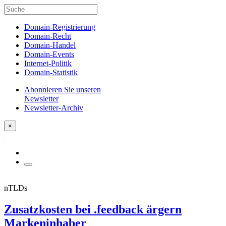
Domain-Registrierung
Domain-Recht
Domain-Handel
Domain-Events
Internet-Politik
Domain-Statistik
Abonnieren Sie unseren
Newsletter
Newsletter-Archiv
×
nTLDs
Zusatzkosten bei .feedback ärgern
Markeninhaber