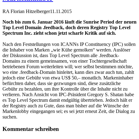
RA Florian Hitzelberger
11.11.2015
Noch bis zum 6. Januar 2016 läuft die Sunrise Period der neuen
Top Level Domain .feedback, doch deren Registry Top Level
Spectrum Inc. zieht schon jetzt scharfe Kritik auf sich.
Nach den Feststellungen von ICANNs IP Constituency (IPC) sollen
die Inhaber von Marken „wie Kühe gemolken“ werden. Auslöser
der Diskussion ist, dass Top Level Spectrum alle .feedback-
Domains zu einem gemeinsamen, von einer Tochtergesellschaft
betriebenen Forum weiterleiten will; wer selbst bestimmen möchte,
wo eine .feedback-Domain hinleitet, kann dies zwar auch tun, zahlt
jedoch eine Gebühr von etwa US$ 50,– monatlich. Markeninhaber
befürchten daher, dass sie gezwungen sind, diese zusätzliche
Gebühr zu bezahlen, um ihre Kontrolle über die Inhalte nicht zu
verlieren. Nach Ansicht von IPC-Präsident Gregory S. Shatan habe
es Top Level Spectrum damit endgültig übertrieben. Jedoch hält er
der Registry auch zu Gute, dass man bisher auf die Wünsche der
Markenlobby eingegangen sei; es sei jetzt erneut Zeit, die Dialog zu
suchen.
Kommentar schreiben