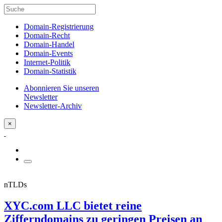
Domain-Registrierung
Domain-Recht
Domain-Handel
Domain-Events
Internet-Politik
Domain-Statistik
Abonnieren Sie unseren
Newsletter
Newsletter-Archiv
×
nTLDs
XYC.com LLC bietet reine
Zifferndomains zu geringen Preisen an