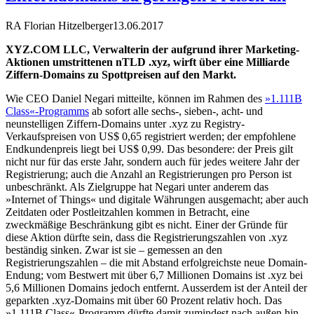
RA Florian Hitzelberger
13.06.2017
XYZ.COM LLC, Verwalterin der aufgrund ihrer Marketing-
Aktionen umstrittenen nTLD .xyz, wirft über eine Milliarde
Ziffern-Domains zu Spottpreisen auf den Markt.
Wie CEO Daniel Negari mitteilte, können im Rahmen des
»1.111B
Class«-Programms
ab sofort alle sechs-, sieben-, acht- und
neunstelligen Ziffern-Domains unter .xyz zu Registry-
Verkaufspreisen von US$ 0,65 registriert werden; der empfohlene
Endkundenpreis liegt bei US$ 0,99. Das besondere: der Preis gilt
nicht nur für das erste Jahr, sondern auch für jedes weitere Jahr der
Registrierung; auch die Anzahl an Registrierungen pro Person ist
unbeschränkt. Als Zielgruppe hat Negari unter anderem das
»Internet of Things« und digitale Währungen ausgemacht; aber auch
Zeitdaten oder Postleitzahlen kommen in Betracht, eine
zweckmäßige Beschränkung gibt es nicht. Einer der Gründe für
diese Aktion dürfte sein, dass die Registrierungszahlen von .xyz
beständig sinken. Zwar ist sie – gemessen an den
Registrierungszahlen – die mit Abstand erfolgreichste neue Domain-
Endung; vom Bestwert mit über 6,7 Millionen Domains ist .xyz bei
5,6 Millionen Domains jedoch entfernt. Ausserdem ist der Anteil der
geparkten .xyz-Domains mit über 60 Prozent relativ hoch. Das
»1.111B Class«-Programm dürfte damit zumindest nach außen hin