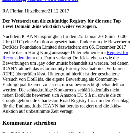
RA Florian Hitzelberger
21.12.2017
Der Wettstreit um die zukünftige Registry für die neue Top
Level Domain .kids wird sich weiter verzögern.
Nachdem ICANN ursprünglich für den 25. Januar 2018 um 16.00
Uhr (UTC) eine Auktion angesetzt hatte, funkte nun die Bewerberin
DotKids Foundation Limited dazwischen: am 06. Dezember 2017
reichte das in Hong Kong ansässige Unternehmen ein »
Request for
Reconsideration
« ein. Darin verlangt DotKids, ebenso wie die
Bewerbungen um .gay oder .music behandelt zu werden, bei denen
ICANN aktuell das »Community Priority Evaluation« -Verfahren
(CPE) überprüfen lässt. Hintergrund hierfür ist der gescheiterte
Versuch von DotKids, die eigene Bewerbung als Community-
Endung qualifizieren zu lassen, um so bevorrechtigt behandelt zu
werden. Die schlagkräftige Konkurrenz schläft jedenfalls nicht:
neben DotKids bewerben sich Amazon EU S.à r.l. sowie die zu
Google gehörende Charleston Road Registry Inc. um den Zuschlag
für die Endung .kids. ICANN hat bereits reagiert und die .kids-
Auktion auf unbestimmte Zeit vertagt.
Kommentar schreiben