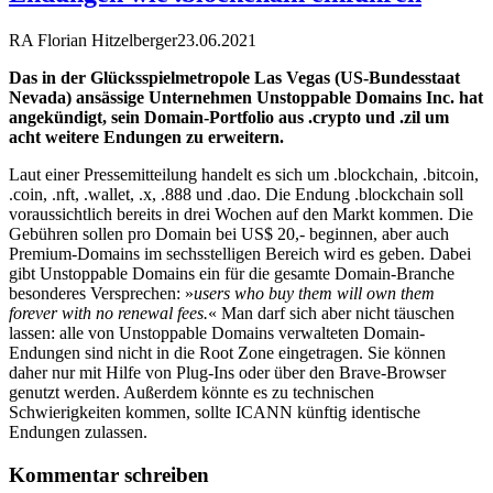
RA Florian Hitzelberger
23.06.2021
Das in der Glücksspielmetropole Las Vegas (US-Bundesstaat
Nevada) ansässige Unternehmen Unstoppable Domains Inc. hat
angekündigt, sein Domain-Portfolio aus .crypto und .zil um
acht weitere Endungen zu erweitern.
Laut einer Pressemitteilung handelt es sich um .blockchain, .bitcoin,
.coin, .nft, .wallet, .x, .888 und .dao. Die Endung .blockchain soll
voraussichtlich bereits in drei Wochen auf den Markt kommen. Die
Gebühren sollen pro Domain bei US$ 20,- beginnen, aber auch
Premium-Domains im sechsstelligen Bereich wird es geben. Dabei
gibt Unstoppable Domains ein für die gesamte Domain-Branche
besonderes Versprechen: »
users who buy them will own them
forever with no renewal fees.
« Man darf sich aber nicht täuschen
lassen: alle von Unstoppable Domains verwalteten Domain-
Endungen sind nicht in die Root Zone eingetragen. Sie können
daher nur mit Hilfe von Plug-Ins oder über den Brave-Browser
genutzt werden. Außerdem könnte es zu technischen
Schwierigkeiten kommen, sollte ICANN künftig identische
Endungen zulassen.
Kommentar schreiben