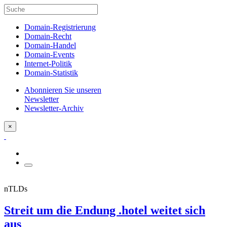
Domain-Registrierung
Domain-Recht
Domain-Handel
Domain-Events
Internet-Politik
Domain-Statistik
Abonnieren Sie unseren
Newsletter
Newsletter-Archiv
×
nTLDs
Streit um die Endung .hotel weitet sich
aus