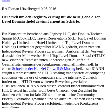
RA Florian Hitzelberger
10.05.2016
Der Streit um den Registry-Vertrag für die neue globale Top
Level Domain .hotel gewinnt erneut an Schärfe.
Ein Konsortium bestehend aus Fegistry LLC, der Donuts-Tochter
Spring McCook LLC, Travel Reservations SRL, Top Level Domain
Holdings Limited, dot Hotel Limited und Top Level Domain
Holdings Limited hat gegenüber ICANN gedroht, einen zweiten
Independent Review Process zu eröffnen. Auslöser ist der Vorwurf,
dass sich der Mitbewerber Hotel Top-Level-Domain S.a.r.l (HTLD)
bzw. einer der Repräsentanten unberechtigten Zugriff auf
Geschäftsgeheimnisse der Konkurrenz verschafft haben soll. In
einem
Schreiben der Kanzlei Crowell & Moring
heißt es: »ICANN
caught a representative of HTLD stealing trade secrets of competing
applicants via the use of computers and the internet«. Zugleich
fordert man, HTLD vom weiteren Bewerbungsverfahren
auszuschließen. ICANN ließ diesen Vorwurf bisher unkommentiert.
HTLD selbst hat bisher wohl beste Chancen, den Zuschlag für
.hotel zu erhalten; im Jahr 2014 konnte man eine Community
Priority Evaluation gewinnen und sie auch im Rahmen eines ersten
Independent Review Process erfolgreich gegen die Konkurrenz
verteidigen.