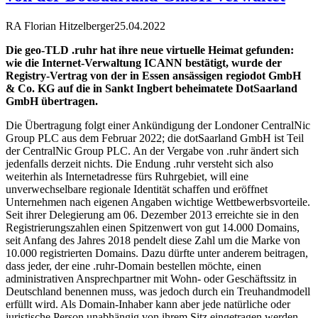
RA Florian Hitzelberger
25.04.2022
Die geo-TLD .ruhr hat ihre neue virtuelle Heimat gefunden:
wie die Internet-Verwaltung ICANN bestätigt, wurde der
Registry-Vertrag von der in Essen ansässigen regiodot GmbH
& Co. KG auf die in Sankt Ingbert beheimatete DotSaarland
GmbH übertragen.
Die Übertragung folgt einer Ankündigung der Londoner CentralNic
Group PLC aus dem Februar 2022; die dotSaarland GmbH ist Teil
der CentralNic Group PLC. An der Vergabe von .ruhr ändert sich
jedenfalls derzeit nichts. Die Endung .ruhr versteht sich also
weiterhin als Internetadresse fürs Ruhrgebiet, will eine
unverwechselbare regionale Identität schaffen und eröffnet
Unternehmen nach eigenen Angaben wichtige Wettbewerbsvorteile.
Seit ihrer Delegierung am 06. Dezember 2013 erreichte sie in den
Registrierungszahlen einen Spitzenwert von gut 14.000 Domains,
seit Anfang des Jahres 2018 pendelt diese Zahl um die Marke von
10.000 registrierten Domains. Dazu dürfte unter anderem beitragen,
dass jeder, der eine .ruhr-Domain bestellen möchte, einen
administrativen Ansprechpartner mit Wohn- oder Geschäftssitz in
Deutschland benennen muss, was jedoch durch ein Treuhandmodell
erfüllt wird. Als Domain-Inhaber kann aber jede natürliche oder
juristische Person unabhängig von ihrem Sitz eingetragen werden.