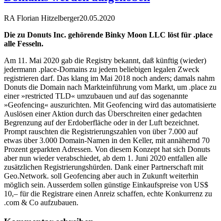
RA Florian Hitzelberger
20.05.2020
Die zu Donuts Inc. gehörende Binky Moon LLC löst für .place
alle Fesseln.
Am 11. Mai 2020 gab die Registry bekannt, daß künftig (wieder)
jedermann .place-Domains zu jedem beliebigen legalen Zweck
registrieren darf. Das klang im Mai 2018 noch anders; damals nahm
Donuts die Domain nach Markteinführung vom Markt, um .place zu
einer »restricted TLD« umzubauen und auf das sogenannte
»Geofencing« auszurichten. Mit Geofencing wird das automatisierte
Auslösen einer Aktion durch das Überschreiten einer gedachten
Begrenzung auf der Erdoberfläche oder in der Luft bezeichnet.
Prompt rauschten die Registrierungszahlen von über 7.000 auf
etwas über 3.000 Domain-Namen in den Keller, mit annähernd 70
Prozent geparkten Adressen. Von diesem Konzept hat sich Donuts
aber nun wieder verabschiedet, ab dem 1. Juni 2020 entfallen alle
zusätzlichen Registrierungshürden. Dank einer Partnerschaft mit
Geo.Network. soll Geofencing aber auch in Zukunft weiterhin
möglich sein. Ausserdem sollen günstige Einkaufspreise von US$
10,– für die Registrare einen Anreiz schaffen, echte Konkurrenz zu
.com & Co aufzubauen.