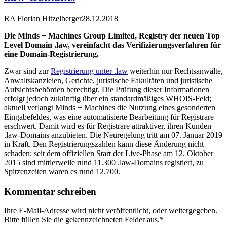
RA Florian Hitzelberger
28.12.2018
Die Minds + Machines Group Limited, Registry der neuen Top
Level Domain .law, vereinfacht das Verifizierungsverfahren für
eine Domain-Registrierung.
Zwar sind zur
Registrierung unter .law
weiterhin nur Rechtsanwälte,
Anwaltskanzleien, Gerichte, juristische Fakultäten und juristische
Aufsichtsbehörden berechtigt. Die Prüfung dieser Informationen
erfolgt jedoch zukünftig über ein standardmäßiges WHOIS-Feld;
aktuell verlangt Minds + Machines die Nutzung eines gesonderten
Eingabefeldes, was eine automatisierte Bearbeitung für Registrare
erschwert. Damit wird es für Registrare attraktiver, ihren Kunden
.law-Domains anzubieten. Die Neuregelung tritt am 07. Januar 2019
in Kraft. Den Registrierungszahlen kann diese Änderung nicht
schaden; seit dem offiziellen Start der Live-Phase am 12. Oktober
2015 sind mittlerweile rund 11.300 .law-Domains registiert, zu
Spitzenzeiten waren es rund 12.700.
Kommentar schreiben
Ihre E-Mail-Adresse wird nicht veröffentlicht, oder weitergegeben.
Bitte füllen Sie die gekennzeichneten Felder aus.
*