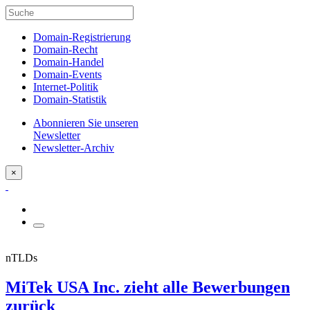
Domain-Registrierung
Domain-Recht
Domain-Handel
Domain-Events
Internet-Politik
Domain-Statistik
Abonnieren Sie unseren
Newsletter
Newsletter-Archiv
×
nTLDs
MiTek USA Inc. zieht alle Bewerbungen
zurück