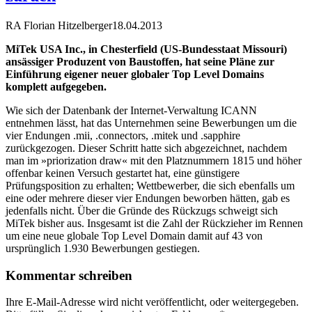
RA Florian Hitzelberger
18.04.2013
MiTek USA Inc., in Chesterfield (US-Bundesstaat Missouri)
ansässiger Produzent von Baustoffen, hat seine Pläne zur
Einführung eigener neuer globaler Top Level Domains
komplett aufgegeben.
Wie sich der Datenbank der Internet-Verwaltung ICANN
entnehmen lässt, hat das Unternehmen seine Bewerbungen um die
vier Endungen .mii, .connectors, .mitek und .sapphire
zurückgezogen. Dieser Schritt hatte sich abgezeichnet, nachdem
man im »priorization draw« mit den Platznummern 1815 und höher
offenbar keinen Versuch gestartet hat, eine günstigere
Prüfungsposition zu erhalten; Wettbewerber, die sich ebenfalls um
eine oder mehrere dieser vier Endungen beworben hätten, gab es
jedenfalls nicht. Über die Gründe des Rückzugs schweigt sich
MiTek bisher aus. Insgesamt ist die Zahl der Rückzieher im Rennen
um eine neue globale Top Level Domain damit auf 43 von
ursprünglich 1.930 Bewerbungen gestiegen.
Kommentar schreiben
Ihre E-Mail-Adresse wird nicht veröffentlicht, oder weitergegeben.