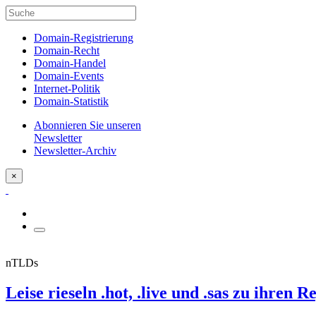
Domain-Registrierung
Domain-Recht
Domain-Handel
Domain-Events
Internet-Politik
Domain-Statistik
Abonnieren Sie unseren
Newsletter
Newsletter-Archiv
×
nTLDs
Leise rieseln .hot, .live und .sas zu ihren Re