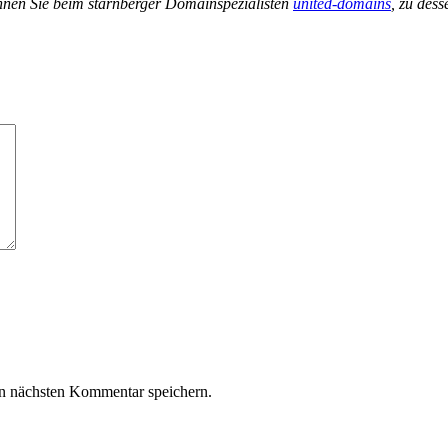
nen Sie beim starnberger Domainspezialisten
united-domains
, zu des
n nächsten Kommentar speichern.