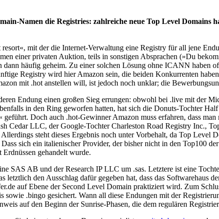
 Domain-Namen die Registries: zahlreiche neue Top Level Domains 
t resort«, mit der die Internet-Verwaltung eine Registry für all jene En
ahmen einer privaten Auktion, teils in sonstigen Absprachen (»Du be
iben dann häufig geheim. Zu einer solchen Lösung ohne ICANN haben o
ftige Registry wird hier Amazon sein, die beiden Konkurrenten haben 
azon mit .hot anstellen will, ist jedoch noch unklar; die Bewerbungsun
nderen Endung einen großen Sieg errungen: obwohl bei .live mit der M
enfalls in den Ring geworfen hatten, hat sich die Donuts-Tochter Hal
 geführt. Doch auch .hot-Gewinner Amazon muss erfahren, dass man
Cedar LLC, der Google-Tochter Charleston Road Registry Inc., Top
 Allerdings steht dieses Ergebnis noch unter Vorbehalt, da Top Level
ass sich ein italienischer Provider, der bisher nicht in den Top100 de
mit Erdnüssen gehandelt wurde.
line SAS AB und der Research IP LLC um .sas. Letztere ist eine Tocht
as letztlich den Ausschlag dafür gegeben hat, dass das Softwarehaus den
aefer.de auf Ebene der Second Level Domain praktiziert wird. Zum Sc
nis sowie .bingo gesichert. Wann all diese Endungen mit der Registrierung
weis auf den Beginn der Sunrise-Phasen, die dem regulären Registrieru