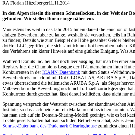
RA Florian Hitzelberger
11.11.2014
In den Alpen rieseln die ersten Schneeflocken, in der Welt der
gefunden. Wir stellen Ihnen einige näher vor.
Mindestens bis weit in das Jahr 2015 hinein dauert die »auction of las
einigen Bewerbern aber zu lange, weshalb sie versuchen, teils im R
zu finden; Details wie zum Beispiel die Höhe gezahlter Gelder ble
dotHot LLC gegriffen, die sich sämtlich um .hot beworben haben. Kün
des Verfahrens ein klarer Hinweis auf eine gütliche Einigung. Was Am
Während Donuts Inc. bei .hot noch leer ausging, hat man bei einer a
Registry Inc. die Champions League der IT-Unternehmen ihren Hut eb
Konkurrenten in der
ICANN-Datenbank
mit dem Status »Withdrawn«
Bewerberkreis um .cloud mit Dot GLOBAL AS, ARUBA S.p.A., Dash 
etwas überraschend die italienische ARUBA S.p.A. als Sieger hervor.
Mitbewerbern die Bewerbung noch nicht offiziell zurückgezogen hat. D
Konkurrenz durchgesetzt hat, lässt darauf schließen, dass nicht nur 
Spannung versprach der Wettstreit zwischen der skandinavischen Air
Institute, so dass sich beide auf ein Markenrecht beziehen konnten. W
hat man sich auf ein Domain-Sharing-Modell geeinigt, wie es bei k
Tochtergesellschaften hat man sich den Betrieb von .chat, .style, .ten
Sunrise-Datenbank des Trademark Clearinghouse
zumindest einen Hin