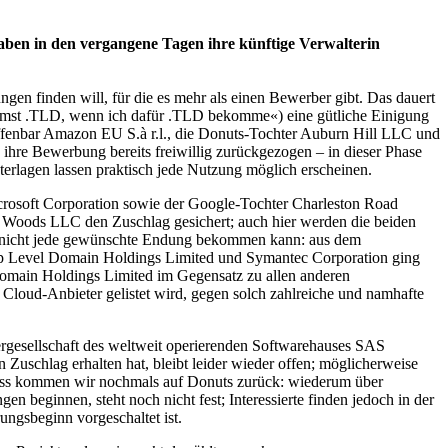
haben in den vergangene Tagen ihre künftige Verwalterin
dungen finden will, für die es mehr als einen Bewerber gibt. Das dauert
kommst .TLD, wenn ich dafür .TLD bekomme«) eine gütliche Einigung
ffenbar Amazon EU S.à r.l., die Donuts-Tochter Auburn Hill LLC und
ihre Bewerbung bereits freiwillig zurückgezogen – in dieser Phase
terlagen lassen praktisch jede Nutzung möglich erscheinen.
icrosoft Corporation sowie der Google-Tochter Charleston Road
f Woods LLC den Zuschlag gesichert; auch hier werden die beiden
 nicht jede gewünschte Endung bekommen kann: aus dem
 Level Domain Holdings Limited und Symantec Corporation ging
 Domain Holdings Limited im Gegensatz zu allen anderen
r Cloud-Anbieter gelistet wird, gegen solch zahlreiche und namhafte
ergesellschaft des weltweit operierenden Softwarehauses SAS
 Zuschlag erhalten hat, bleibt leider wieder offen; möglicherweise
hluss kommen wir nochmals auf Donuts zurück: wiederum über
en beginnen, steht noch nicht fest; Interessierte finden jedoch in der
ngsbeginn vorgeschaltet ist.