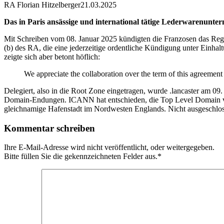
RA Florian Hitzelberger
21.03.2025
Das in Paris ansässige und international tätige Lederwarenunte
Mit Schreiben vom 08. Januar 2025 kündigten die Franzosen das Regis
(b) des RA, die eine jederzeitige ordentliche Kündigung unter Einh
zeigte sich aber betont höflich:
We appreciate the collaboration over the term of this agreeme
Delegiert, also in die Root Zone eingetragen, wurde .lancaster am 09. 
Domain-Endungen. ICANN hat entschieden, die Top Level Domain vorlä
gleichnamige Hafenstadt im Nordwesten Englands. Nicht ausgeschlos
Kommentar schreiben
Ihre E-Mail-Adresse wird nicht veröffentlicht, oder weitergegeben.
Bitte füllen Sie die gekennzeichneten Felder aus.
*