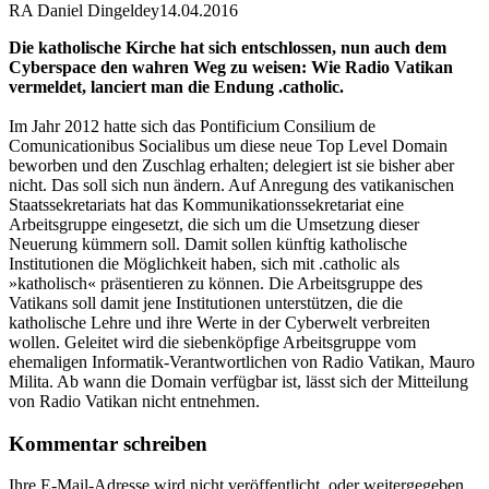
RA Daniel Dingeldey
14.04.2016
Die katholische Kirche hat sich entschlossen, nun auch dem
Cyberspace den wahren Weg zu weisen: Wie Radio Vatikan
vermeldet, lanciert man die Endung .catholic.
Im Jahr 2012 hatte sich das Pontificium Consilium de
Comunicationibus Socialibus um diese neue Top Level Domain
beworben und den Zuschlag erhalten; delegiert ist sie bisher aber
nicht. Das soll sich nun ändern. Auf Anregung des vatikanischen
Staatssekretariats hat das Kommunikationssekretariat eine
Arbeitsgruppe eingesetzt, die sich um die Umsetzung dieser
Neuerung kümmern soll. Damit sollen künftig katholische
Institutionen die Möglichkeit haben, sich mit .catholic als
»katholisch« präsentieren zu können. Die Arbeitsgruppe des
Vatikans soll damit jene Institutionen unterstützen, die die
katholische Lehre und ihre Werte in der Cyberwelt verbreiten
wollen. Geleitet wird die siebenköpfige Arbeitsgruppe vom
ehemaligen Informatik-Verantwortlichen von Radio Vatikan, Mauro
Milita. Ab wann die Domain verfügbar ist, lässt sich der Mitteilung
von Radio Vatikan nicht entnehmen.
Kommentar schreiben
Ihre E-Mail-Adresse wird nicht veröffentlicht, oder weitergegeben.