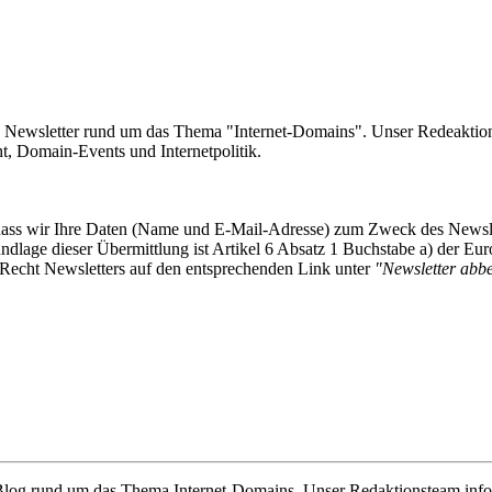
e Newsletter rund um das Thema "Internet-Domains". Unser Redeaktion
 Domain-Events und Internetpolitik.
, dass wir Ihre Daten (Name und E-Mail-Adresse) zum Zweck des Newsl
undlage dieser Übermittlung ist Artikel 6 Absatz 1 Buchstabe a) der
-Recht Newsletters auf den entsprechenden Link unter
"Newsletter abbes
e Blog rund um das Thema Internet-Domains. Unser Redaktionsteam info