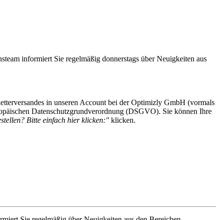
steam informiert Sie regelmäßig donnerstags über Neuigkeiten aus
etterversandes in unseren Account bei der Optimizly GmbH (vormals
 Europäischen Datenschutzgrundverordnung (DSGVO). Sie können Ihre
tellen? Bitte einfach hier klicken:"
klicken.
rmiert Sie regelmäßig über Neuigkeiten aus den Bereichen