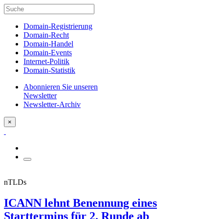
Domain-Registrierung
Domain-Recht
Domain-Handel
Domain-Events
Internet-Politik
Domain-Statistik
Abonnieren Sie unseren
Newsletter
Newsletter-Archiv
×
nTLDs
ICANN lehnt Benennung eines
Starttermins für 2. Runde ab