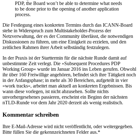
PDP, the Board won’t be able to determine what needs
to be done prior to the opening of another application
process.
Die Festlegung eines konkreten Termins durch das ICANN-Board
stehe in Widerspruch zum Multistakeholder-Prozess der
Netzverwaltung, der es der Community überlässt, die notwendigen
Diskussionen zu führen, um eine Einigkeit zu erzielen, und den
zeitlichen Rahmen ihrer Arbeit selbständig festzulegen.
In der Praxis ist der Starttermin für die nächste Runde damit auf
unbestimmte Zeit verlegt. Die »Subsequent Procedures PDP
Working Group« wurde im Januar 2016 ins Leben gerufen. Obwohl
ihr über 160 Freiwillige angehören, befindet sich ihre Tätigkeit noch
in der Anfangsphase; in mehr als 30 Bereichen, aufgeteilt in vier
»work tracks«, arbeitet man aktuell an konkreten Ergebnissen. Bis
wann diese vorlegen, ist nicht abzusehen. Sollte nichts
unvorhergesehenes passieren, erscheint ein Beginn der nächsten
nTLD-Runde vor dem Jahr 2020 derzeit als wenig realistisch.
Kommentar schreiben
Ihre E-Mail-Adresse wird nicht veröffentlicht, oder weitergegeben.
Bitte füllen Sie die gekennzeichneten Felder aus.
*