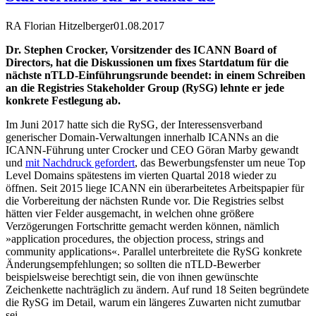
RA Florian Hitzelberger
01.08.2017
Dr. Stephen Crocker, Vorsitzender des ICANN Board of
Directors, hat die Diskussionen um fixes Startdatum für die
nächste nTLD-Einführungsrunde beendet: in einem Schreiben
an die Registries Stakeholder Group (RySG) lehnte er jede
konkrete Festlegung ab.
Im Juni 2017 hatte sich die RySG, der Interessensverband
generischer Domain-Verwaltungen innerhalb ICANNs an die
ICANN-Führung unter Crocker und CEO Göran Marby gewandt
und
mit Nachdruck gefordert
, das Bewerbungsfenster um neue Top
Level Domains spätestens im vierten Quartal 2018 wieder zu
öffnen. Seit 2015 liege ICANN ein überarbeitetes Arbeitspapier für
die Vorbereitung der nächsten Runde vor. Die Registries selbst
hätten vier Felder ausgemacht, in welchen ohne größere
Verzögerungen Fortschritte gemacht werden können, nämlich
»application procedures, the objection process, strings and
community applications«. Parallel unterbreitete die RySG konkrete
Änderungsempfehlungen; so sollten die nTLD-Bewerber
beispielsweise berechtigt sein, die von ihnen gewünschte
Zeichenkette nachträglich zu ändern. Auf rund 18 Seiten begründete
die RySG im Detail, warum ein längeres Zuwarten nicht zumutbar
sei.