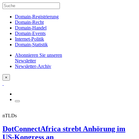
Domain-Registrierung
Domain-Recht
Domain-Handel
Domain-Events
Internet-Politik
Domain-Statistik
Abonnieren Sie unseren
Newsletter
Newsletter-Archiv
×
nTLDs
DotConnectAfrica strebt Anhörung im
US-Kongress an