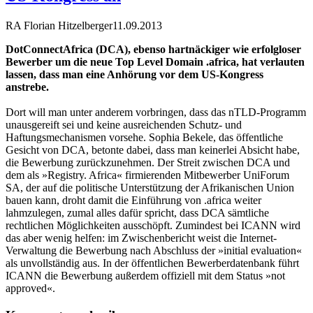
RA Florian Hitzelberger
11.09.2013
DotConnectAfrica (DCA), ebenso hartnäckiger wie erfolgloser
Bewerber um die neue Top Level Domain .africa, hat verlauten
lassen, dass man eine Anhörung vor dem US-Kongress
anstrebe.
Dort will man unter anderem vorbringen, dass das nTLD-Programm
unausgereift sei und keine ausreichenden Schutz- und
Haftungsmechanismen vorsehe. Sophia Bekele, das öffentliche
Gesicht von DCA, betonte dabei, dass man keinerlei Absicht habe,
die Bewerbung zurückzunehmen. Der Streit zwischen DCA und
dem als »Registry. Africa« firmierenden Mitbewerber UniForum
SA, der auf die politische Unterstützung der Afrikanischen Union
bauen kann, droht damit die Einführung von .africa weiter
lahmzulegen, zumal alles dafür spricht, dass DCA sämtliche
rechtlichen Möglichkeiten ausschöpft. Zumindest bei ICANN wird
das aber wenig helfen: im Zwischenbericht weist die Internet-
Verwaltung die Bewerbung nach Abschluss der »initial evaluation«
als unvollständig aus. In der öffentlichen Bewerberdatenbank führt
ICANN die Bewerbung außerdem offiziell mit dem Status »not
approved«.