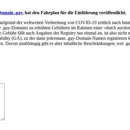
Domain .gay
, hat den Fahrplan für die Einführung veröffentlicht.
ufgrund der weltweiten Verbreitung von COVID-19 zeitlich nach hinten 
 .gay-Domains zu erhöhten Gebühren im Rahmen einer »dutch auction« 
te Gebühr fällt nach Angaben der Registry nur einmal an, ist also nich
ility (GA), zu der dann jedermann .gay-Domain-Namen registrieren ka
mmen. Davon unabhängig gibt es aber inhaltliche Beschränkungen; wer 