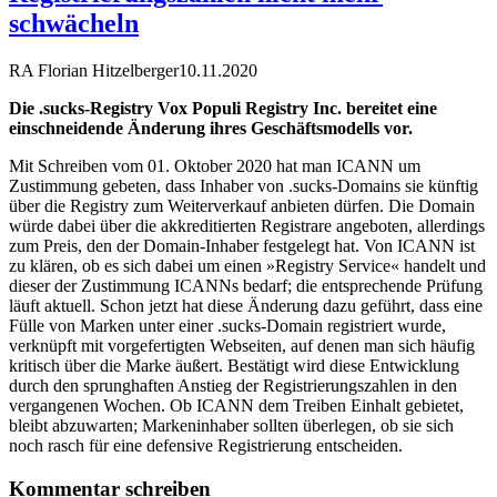
schwächeln
RA Florian Hitzelberger
10.11.2020
Die .sucks-Registry Vox Populi Registry Inc. bereitet eine
einschneidende Änderung ihres Geschäftsmodells vor.
Mit Schreiben vom 01. Oktober 2020 hat man ICANN um
Zustimmung gebeten, dass Inhaber von .sucks-Domains sie künftig
über die Registry zum Weiterverkauf anbieten dürfen. Die Domain
würde dabei über die akkreditierten Registrare angeboten, allerdings
zum Preis, den der Domain-Inhaber festgelegt hat. Von ICANN ist
zu klären, ob es sich dabei um einen »Registry Service« handelt und
dieser der Zustimmung ICANNs bedarf; die entsprechende Prüfung
läuft aktuell. Schon jetzt hat diese Änderung dazu geführt, dass eine
Fülle von Marken unter einer .sucks-Domain registriert wurde,
verknüpft mit vorgefertigten Webseiten, auf denen man sich häufig
kritisch über die Marke äußert. Bestätigt wird diese Entwicklung
durch den sprunghaften Anstieg der Registrierungszahlen in den
vergangenen Wochen. Ob ICANN dem Treiben Einhalt gebietet,
bleibt abzuwarten; Markeninhaber sollten überlegen, ob sie sich
noch rasch für eine defensive Registrierung entscheiden.
Kommentar schreiben