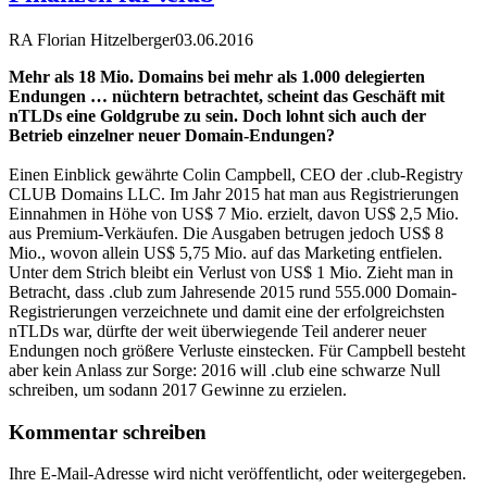
RA Florian Hitzelberger
03.06.2016
Mehr als 18 Mio. Domains bei mehr als 1.000 delegierten
Endungen … nüchtern betrachtet, scheint das Geschäft mit
nTLDs eine Goldgrube zu sein. Doch lohnt sich auch der
Betrieb einzelner neuer Domain-Endungen?
Einen Einblick gewährte Colin Campbell, CEO der .club-Registry
CLUB Domains LLC. Im Jahr 2015 hat man aus Registrierungen
Einnahmen in Höhe von US$ 7 Mio. erzielt, davon US$ 2,5 Mio.
aus Premium-Verkäufen. Die Ausgaben betrugen jedoch US$ 8
Mio., wovon allein US$ 5,75 Mio. auf das Marketing entfielen.
Unter dem Strich bleibt ein Verlust von US$ 1 Mio. Zieht man in
Betracht, dass .club zum Jahresende 2015 rund 555.000 Domain-
Registrierungen verzeichnete und damit eine der erfolgreichsten
nTLDs war, dürfte der weit überwiegende Teil anderer neuer
Endungen noch größere Verluste einstecken. Für Campbell besteht
aber kein Anlass zur Sorge: 2016 will .club eine schwarze Null
schreiben, um sodann 2017 Gewinne zu erzielen.
Kommentar schreiben
Ihre E-Mail-Adresse wird nicht veröffentlicht, oder weitergegeben.