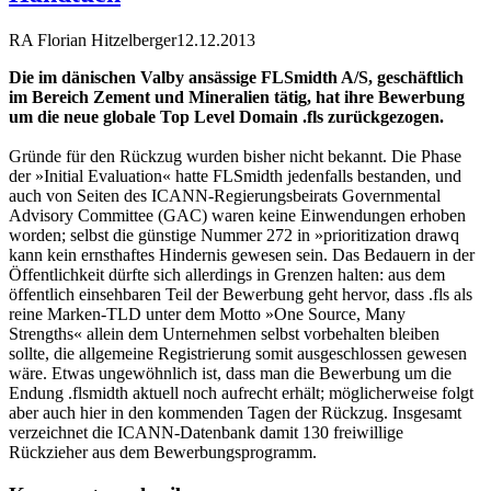
RA Florian Hitzelberger
12.12.2013
Die im dänischen Valby ansässige FLSmidth A/S, geschäftlich
im Bereich Zement und Mineralien tätig, hat ihre Bewerbung
um die neue globale Top Level Domain .fls zurückgezogen.
Gründe für den Rückzug wurden bisher nicht bekannt. Die Phase
der »Initial Evaluation« hatte FLSmidth jedenfalls bestanden, und
auch von Seiten des ICANN-Regierungsbeirats Governmental
Advisory Committee (GAC) waren keine Einwendungen erhoben
worden; selbst die günstige Nummer 272 in »prioritization drawq
kann kein ernsthaftes Hindernis gewesen sein. Das Bedauern in der
Öffentlichkeit dürfte sich allerdings in Grenzen halten: aus dem
öffentlich einsehbaren Teil der Bewerbung geht hervor, dass .fls als
reine Marken-TLD unter dem Motto »One Source, Many
Strengths« allein dem Unternehmen selbst vorbehalten bleiben
sollte, die allgemeine Registrierung somit ausgeschlossen gewesen
wäre. Etwas ungewöhnlich ist, dass man die Bewerbung um die
Endung .flsmidth aktuell noch aufrecht erhält; möglicherweise folgt
aber auch hier in den kommenden Tagen der Rückzug. Insgesamt
verzeichnet die ICANN-Datenbank damit 130 freiwillige
Rückzieher aus dem Bewerbungsprogramm.