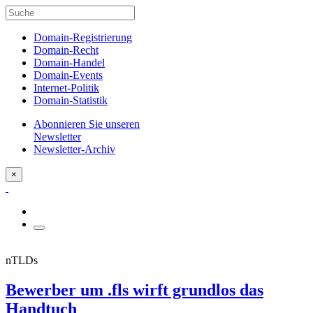
Domain-Registrierung
Domain-Recht
Domain-Handel
Domain-Events
Internet-Politik
Domain-Statistik
Abonnieren Sie unseren
Newsletter
Newsletter-Archiv
×
nTLDs
Bewerber um .fls wirft grundlos das
Handtuch