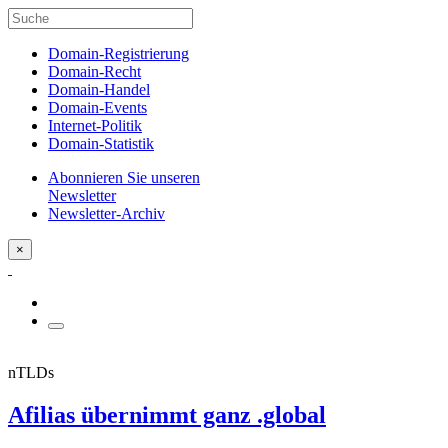
Domain-Registrierung
Domain-Recht
Domain-Handel
Domain-Events
Internet-Politik
Domain-Statistik
Abonnieren Sie unseren
Newsletter
Newsletter-Archiv
×
nTLDs
Afilias übernimmt ganz .global