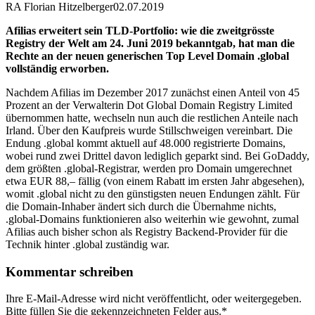
RA Florian Hitzelberger
02.07.2019
Afilias erweitert sein TLD-Portfolio: wie die zweitgrösste
Registry der Welt am 24. Juni 2019 bekanntgab, hat man die
Rechte an der neuen generischen Top Level Domain .global
vollständig erworben.
Nachdem Afilias im Dezember 2017 zunächst einen Anteil von 45
Prozent an der Verwalterin Dot Global Domain Registry Limited
übernommen hatte, wechseln nun auch die restlichen Anteile nach
Irland. Über den Kaufpreis wurde Stillschweigen vereinbart. Die
Endung .global kommt aktuell auf 48.000 registrierte Domains,
wobei rund zwei Drittel davon lediglich geparkt sind. Bei GoDaddy,
dem größten .global-Registrar, werden pro Domain umgerechnet
etwa EUR 88,– fällig (von einem Rabatt im ersten Jahr abgesehen),
womit .global nicht zu den günstigsten neuen Endungen zählt. Für
die Domain-Inhaber ändert sich durch die Übernahme nichts,
.global-Domains funktionieren also weiterhin wie gewohnt, zumal
Afilias auch bisher schon als Registry Backend-Provider für die
Technik hinter .global zuständig war.
Kommentar schreiben
Ihre E-Mail-Adresse wird nicht veröffentlicht, oder weitergegeben.
Bitte füllen Sie die gekennzeichneten Felder aus.
*