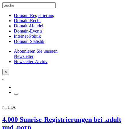
Domain-Registrierung
Domain-Recht
Domain-Handel
Domain-Events
Internet-Politik
Domain-Statistik
Abonnieren Sie unseren
Newsletter
Newsletter-Archiv
×
nTLDs
4.000 Sunrise-Registrierungen bei .adult
und .porn