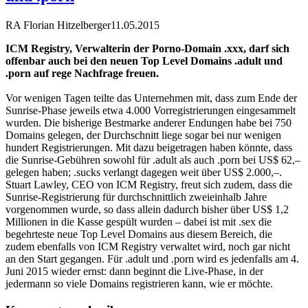
RA Florian Hitzelberger
11.05.2015
ICM Registry, Verwalterin der Porno-Domain .xxx, darf sich
offenbar auch bei den neuen Top Level Domains .adult und
.porn auf rege Nachfrage freuen.
Vor wenigen Tagen teilte das Unternehmen mit, dass zum Ende der
Sunrise-Phase jeweils etwa 4.000 Vorregistrierungen eingesammelt
wurden. Die bisherige Bestmarke anderer Endungen habe bei 750
Domains gelegen, der Durchschnitt liege sogar bei nur wenigen
hundert Registrierungen. Mit dazu beigetragen haben könnte, dass
die Sunrise-Gebühren sowohl für .adult als auch .porn bei US$ 62,–
gelegen haben; .sucks verlangt dagegen weit über US$ 2.000,–.
Stuart Lawley, CEO von ICM Registry, freut sich zudem, dass die
Sunrise-Registrierung für durchschnittlich zweieinhalb Jahre
vorgenommen wurde, so dass allein dadurch bisher über US$ 1,2
Millionen in die Kasse gespült wurden – dabei ist mit .sex die
begehrteste neue Top Level Domains aus diesem Bereich, die
zudem ebenfalls von ICM Registry verwaltet wird, noch gar nicht
an den Start gegangen. Für .adult und .porn wird es jedenfalls am 4.
Juni 2015 wieder ernst: dann beginnt die Live-Phase, in der
jedermann so viele Domains registrieren kann, wie er möchte.