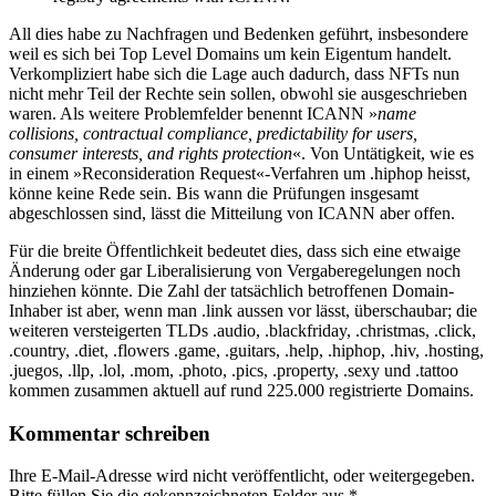
All dies habe zu Nachfragen und Bedenken geführt, insbesondere
weil es sich bei Top Level Domains um kein Eigentum handelt.
Verkompliziert habe sich die Lage auch dadurch, dass NFTs nun
nicht mehr Teil der Rechte sein sollen, obwohl sie ausgeschrieben
waren. Als weitere Problemfelder benennt ICANN »
name
collisions, contractual compliance, predictability for users,
consumer interests, and rights protection
«. Von Untätigkeit, wie es
in einem »Reconsideration Request«-Verfahren um .hiphop heisst,
könne keine Rede sein. Bis wann die Prüfungen insgesamt
abgeschlossen sind, lässt die Mitteilung von ICANN aber offen.
Für die breite Öffentlichkeit bedeutet dies, dass sich eine etwaige
Änderung oder gar Liberalisierung von Vergaberegelungen noch
hinziehen könnte. Die Zahl der tatsächlich betroffenen Domain-
Inhaber ist aber, wenn man .link aussen vor lässt, überschaubar; die
weiteren versteigerten TLDs .audio, .blackfriday, .christmas, .click,
.country, .diet, .flowers .game, .guitars, .help, .hiphop, .hiv, .hosting,
.juegos, .llp, .lol, .mom, .photo, .pics, .property, .sexy und .tattoo
kommen zusammen aktuell auf rund 225.000 registrierte Domains.
Kommentar schreiben
Ihre E-Mail-Adresse wird nicht veröffentlicht, oder weitergegeben.
Bitte füllen Sie die gekennzeichneten Felder aus.
*