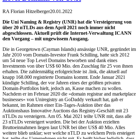
RA Florian Hitzelberger
20.01.2022
Die Uni Naming & Registry (UNR) hat die Versteigerung von
über 20 nTLDs aus dem April 2021 noch immer nicht
abgeschlossen. Aktuell prüft die Internet-Verwaltung ICANN
den Vorgang – mit ungewissem Ausgang.
Die in Georgetown (Cayman Islands) ansässige UNR, gegründet im
Jahr 2010 vom Domain-Investor Frank Schilling, hatte sich 2012
um 54 neue Top Level Domains beworben und dank eines
Investments von über US$ 60 Mio. den Zuschlag für 25 von ihnen
erhalten. Die zahlenmäßig erfolgreichste ist .link, die aktuell auf
knapp 168.000 registrierte Domains kommt. Ende Januar 2021
kündigte Schilling, der vor Jahren eines der größten privaten
Domain-Portfolios hielt, jedoch an, Kasse machen zu wollen.
Nachdem er im Februar 2020 die »domain registrar and marketplace
businesses« von Uniregistry an GoDaddy verkauft hat, gab er
bekannt, im Rahmen einer Ein-Tages-Auktion über das
Auktionshaus Innovative Auctions das Registry-Geschäft mit 23
nTLDs zu versteigern. Am 05. Mai 2021 teilte UNR mit, dass alle
23 nTLDs versteigert wurden. Die bei der Auktion erzielten
Bruttoeinnahmen liegen laut UNR bei über US$ 40 Mio. Alles
weitere blieb unklar; wer welche nTLD zu welchem Preis ersteigert
hat, teilte das Unternehmen nicht mit. Es heißt bisher lediglich, dass