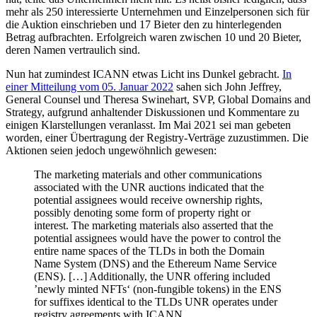
mehr als 250 interessierte Unternehmen und Einzelpersonen sich für
die Auktion einschrieben und 17 Bieter den zu hinterlegenden
Betrag aufbrachten. Erfolgreich waren zwischen 10 und 20 Bieter,
deren Namen vertraulich sind.
Nun hat zumindest ICANN etwas Licht ins Dunkel gebracht.
In
einer Mitteilung vom 05. Januar 2022
sahen sich John Jeffrey,
General Counsel und Theresa Swinehart, SVP, Global Domains and
Strategy, aufgrund anhaltender Diskussionen und Kommentare zu
einigen Klarstellungen veranlasst. Im Mai 2021 sei man gebeten
worden, einer Übertragung der Registry-Verträge zuzustimmen. Die
Aktionen seien jedoch ungewöhnlich gewesen:
The marketing materials and other communications
associated with the UNR auctions indicated that the
potential assignees would receive ownership rights,
possibly denoting some form of property right or
interest. The marketing materials also asserted that the
potential assignees would have the power to control the
entire name spaces of the TLDs in both the Domain
Name System (DNS) and the Ethereum Name Service
(ENS). […] Additionally, the UNR offering included
’newly minted NFTs‘ (non-fungible tokens) in the ENS
for suffixes identical to the TLDs UNR operates under
registry agreements with ICANN.