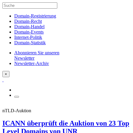
Domain-Registrierung
Domain-Recht
Domain-Handel
Domain-Events
Internet-Politik
Domain-Statistik
Abonnieren Sie unseren
Newsletter
Newsletter-Archiv
×
nTLD-Auktion
ICANN überprüft die Auktion von 23 Top
Level Domains von UNR