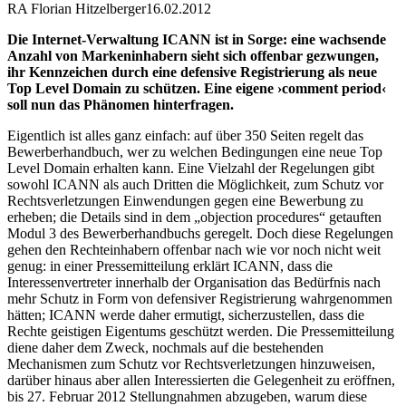
RA Florian Hitzelberger
16.02.2012
Die Internet-Verwaltung ICANN ist in Sorge: eine wachsende
Anzahl von Markeninhabern sieht sich offenbar gezwungen,
ihr Kennzeichen durch eine defensive Registrierung als neue
Top Level Domain zu schützen. Eine eigene ›comment period‹
soll nun das Phänomen hinterfragen.
Eigentlich ist alles ganz einfach: auf über 350 Seiten regelt das
Bewerberhandbuch, wer zu welchen Bedingungen eine neue Top
Level Domain erhalten kann. Eine Vielzahl der Regelungen gibt
sowohl ICANN als auch Dritten die Möglichkeit, zum Schutz vor
Rechtsverletzungen Einwendungen gegen eine Bewerbung zu
erheben; die Details sind in dem „objection procedures“ getauften
Modul 3 des Bewerberhandbuchs geregelt. Doch diese Regelungen
gehen den Rechteinhabern offenbar nach wie vor noch nicht weit
genug: in einer Pressemitteilung erklärt ICANN, dass die
Interessenvertreter innerhalb der Organisation das Bedürfnis nach
mehr Schutz in Form von defensiver Registrierung wahrgenommen
hätten; ICANN werde daher ermutigt, sicherzustellen, dass die
Rechte geistigen Eigentums geschützt werden. Die Pressemitteilung
diene daher dem Zweck, nochmals auf die bestehenden
Mechanismen zum Schutz vor Rechtsverletzungen hinzuweisen,
darüber hinaus aber allen Interessierten die Gelegenheit zu eröffnen,
bis 27. Februar 2012 Stellungnahmen abzugeben, warum diese