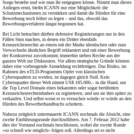
Sorge bestehe und wie man ihr entgegnen könne. Nimmt man dieses
Anliegen ernst, bleibt ICANN nur eine Möglichkeit: die
Schutzmechanismen zu verstärken und damit die Hürden für eine
Bewerbung noch höher zu legen – und das, obwohl das
Bewerbungsverfahren längst begonnen hat.
Bei Licht betrachtet dürften defensive Registrierungen nur in den
Fällen Sinn machen, in denen ein Dritter ebenfalls
Kennzeichenrechte an einem mit der Marke identischen oder zum
Verwechseln ähnlichen Begriff reklamiert und mit einer Bewerbung
der Konkurrenz zuvorkommt; immerhin stehen Rechte aus der
ganzen Welt zur Diskussion. Vor allem strategische Gründe können
daher eine vorbeugende Anmeldung rechtfertigen. Das Risiko, im
Rahmen des nTLD-Programms Opfer von klassischen
Cybersquattern zu werden, ist dagegen gleich Null. Kein
Cybersquatter dieser Welt nimmt US$ 185.000,– in die Hand, um
die Top Level Domain eines bekannten oder sogar berühmten
Kennzeichenrechteinhabers zu registrieren, und um sie ihm später zu
verkaufen. Und selbst wenn er es versuchen würde: er würde an den
Hürden des Bewerberhandbuchs scheitern.
Nahezu zeitgleich untermauerte ICANN nochmals die Absicht, eine
zweite Einführungsrunde durchzuführen. Am 7. Februar 2012 habe
dies der Vorstand nochmals beschlossen, wobei die zweite Runde
»so schnell wie möglich« folgen soll. Allerdings sei es nicht