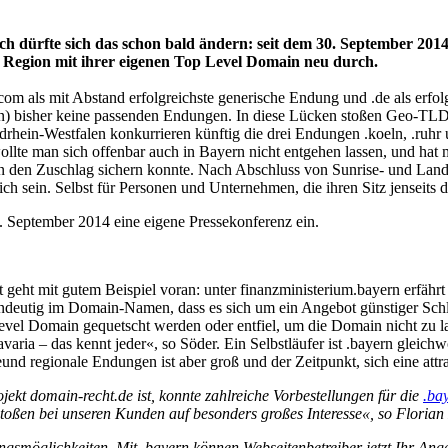
och dürfte sich das schon bald ändern: seit dem 30. September 201
e Region mit ihrer eigenen Top Level Domain neu durch.
com als mit Abstand erfolgreichste generische Endung und .de als erfo
nien) bisher keine passenden Endungen. In diese Lücken stoßen Geo
rhein-Westfalen konkurrieren künftig die drei Endungen .koeln, .ruhr 
ollte man sich offenbar auch in Bayern nicht entgehen lassen, und h
hen den Zuschlag sichern konnte. Nach Abschluss von Sunrise- und La
ch sein. Selbst für Personen und Unternehmen, die ihren Sitz jenseits 
. September 2014 eine eigene Pressekonferenz ein.
geht mit gutem Beispiel voran: unter finanzministerium.bayern erfähr
ndeutig im Domain-Namen, dass es sich um ein Angebot günstiger Schla
l Domain gequetscht werden oder entfiel, um die Domain nicht zu lang
ia – das kennt jeder«, so Söder. Ein Selbstläufer ist .bayern gleichwo
und regionale Endungen ist aber groß und der Zeitpunkt, sich eine attr
t domain-recht.de ist, konnte zahlreiche Vorbestellungen für die
.ba
toßen bei unseren Kunden auf besonders großes Interesse«, so Floria
ungsmöglichkeiten. Mit .bayern können Webseitenbetreiber jetzt Ihr An