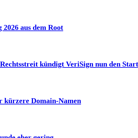
g 2026 aus dem Root
echtsstreit kündigt VeriSign nun den Start
ber kürzere Domain-Namen
unde eher gering