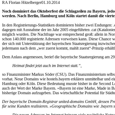
RA Florian Hitzelberger
01.10.2014
Noch dominiert das Oktoberfest die Schlagzeilen zu Bayern, jed
werden. Nach Berlin, Hamburg und Köln startet damit die viert
In den Registrierungs-Statistiken dominieren bisher zwei Endungen: .
dagegen mit Ausnahme der im Jahr 2005 eingeführten .cat (Katalo
möglich wurden. Die Nachfrage war entsprechend groß: allein in Nord
schon 140.000 registrierte Adressen vorweisen kann. Diese Chance w
der sich mit Unterstützung der bayerischen Staatsregierung inzwisc
jedermann nach dem „wer zuerst kommt, mahlt zuerst“-Prinzip erhältli
Dem Anlass angemessen, berief die bayerische Staatsregierung am 29
Heimat findet jetzt auch im Internet statt.”,
so Finanzminister Markus Söder (CSU). Das Finanzministerium selbst 
vorhat. Neue Domains wie hostels.bayern erklären unmittelbar und ei
Hamburg oder Köln. Diese Bedeutung musste bisher in die Second Leve
auch der Wert der Marke Bayern. »Bayern ist eine Marke, Made in Bavar
bisherige Domain aufzugeben. Das wirtschaftliche Potential für Städte
Der bayerische Domain-Registrar united-domains GmbH, dessen Projek
für seine Kunden realisieren. »Geographische Domains wie .bayern s
Die neuen Adressen im Internet bringen viele zusätzliche Nutz