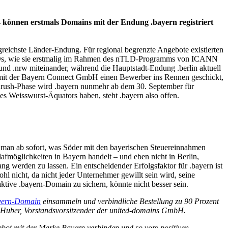
4 können erstmals Domains mit der Endung .bayern registriert
lgreichste Länder-Endung. Für regional begrenzte Angebote existierten
-TLDs, wie sie erstmalig im Rahmen des nTLD-Programms von ICANN
und .nrw miteinander, während die Hauptstadt-Endung .berlin aktuell
at mit der Bayern Connect GmbH einen Bewerber ins Rennen geschickt,
ndrush-Phase wird .bayern nunmehr ab dem 30. September für
des Weisswurst-Äquators haben, steht .bayern also offen.
t man ab sofort, was Söder mit den bayerischen Steuereinnahmen
fmöglichkeiten in Bayern handelt – und eben nicht in Berlin,
 werden zu lassen. Ein entscheidender Erfolgsfaktor für .bayern ist
hl nicht, da nicht jeder Unternehmer gewillt sein wird, seine
aktive .bayern-Domain zu sichern, könnte nicht besser sein.
yern-Domain
einsammeln und verbindliche Bestellung zu 90 Prozent
n Huber, Vorstandsvorsitzender der united-domains GmbH.
gebot mit der Marke Bayern verbinden und so vom positiven