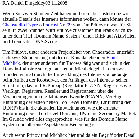
RA Daniel Dingeldey
03.11.2008
Wenn Sie zwei Stunden Zeit haben und sich über historische wie
aktuelle Details des Internets informieren wollen, dann könnte der
Chaosradio Express Podcast Nr. 99
von Tim Pritlove etwas für Sie
sein. In zwei Stunden wirft Pritlove zusammen mit Frank Michlick
unter dem Titel „Domain Name System“ einen Blick auf Aktivitäten
und Trends der DNS-Szene.
Tim Pritlove, unter anderem Projektleiter von Chaosradio, unterhält
sich zwei Stunden lang mit dem in Kanada lebenden
Frank
Michlick
, der unter anderem für Tucows tätig war und sich in der
Domain-Industrie sehr gut auskennt. Michlick geht in den zwei
Stunden einmal durch die Entwicklung des Internets, angefangen
beim Aufbau der Rootserver, den Anfängen des Internets, seinen
Strukturen, das fünf R-Prinzip (Regulator ICANN, Registries wie
VeriSign, Registrare, Reseller und Registranten) über die
Veränderungen um die Jahrtausendwende (ICANN, VeriSign,
Einführung der ersten neuen Top Level Domains, Einführung der
UDRP) bis in die aktuellen Entwicklungen wie die erneute
Einführung neuer Top Level Domains, IPv6 und Secondary Market.
Im Grunde wird alles angesprochen, was für das Domain Name
System und all seine Aspekte von Bedeutung ist.
Auch wenn Pritlov und Michlick hier und da ein Begriff oder Detail