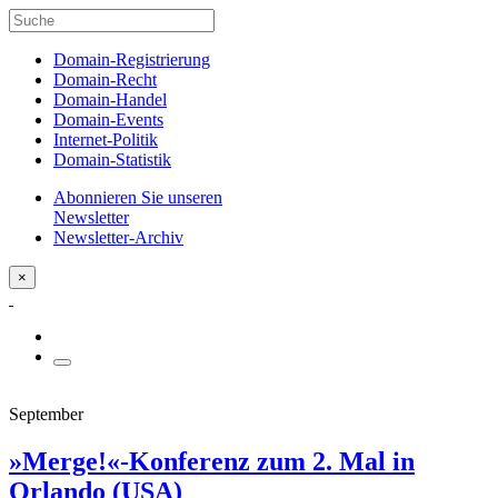
Domain-Registrierung
Domain-Recht
Domain-Handel
Domain-Events
Internet-Politik
Domain-Statistik
Abonnieren Sie unseren
Newsletter
Newsletter-Archiv
×
September
»Merge!«-Konferenz zum 2. Mal in
Orlando (USA)