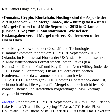
RA Daniel Dingeldey
12.02.2018
»Domains, Crypto, Blockchain, Hosting« sind die Aspekte der
2. Ausgabe von »The Merge Show«, die – kurz gefasst – unter
»Merge!« firmiert und Mitte September 2018 in Orlando
(Florida, USA) zum 2. Mal stattfinden. Wie bei der
Erstausgaben vereint Merge! mehrere Konferenzen unter
einem Dach.
»The Merge Show«, bei der Geschäft und Technologie
zusammenkommen, findet vom 15. bis 18. September 2018 in
Orlando, im Bundesstaat Florida der USA, statt. Hinter diesem zum
2. Male stattfindenden Format stehen Jothan Frakes (u.a.
NamesCon, Domain Fest) und Ray Dillman Neu (Mitbegründer der
THE Domain Conference). Ob als Teil der verschiedenen
Konferenzen, die da zusammenkommen, auch wieder der
T.R.A.F.F.I.C. Nachfolger »THE Domains Conference« dabei ist,
steht noch offen. Die Agenda für Merge! steht noch nicht fest. Es
können Themen und Referenten vorgeschlagen, bzw. Vorträge
eingereicht werden.
»Merge!«
findet vom 15. bis 18. September 2018 im Hilton Orlando
Lake Buena Vista – Disney Springs™ Area, 1751 Hotel Plaza
Boulevard, Lake Buena Vista, FL 32830 (USA) statt. Das Ticket für