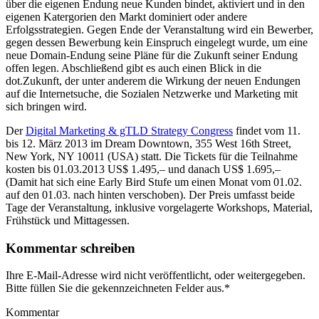
über die eigenen Endung neue Kunden bindet, aktiviert und in den
eigenen Katergorien den Markt dominiert oder andere
Erfolgsstrategien. Gegen Ende der Veranstaltung wird ein Bewerber,
gegen dessen Bewerbung kein Einspruch eingelegt wurde, um eine
neue Domain-Endung seine Pläne für die Zukunft seiner Endung
offen legen. Abschließend gibt es auch einen Blick in die
dot.Zukunft, der unter anderem die Wirkung der neuen Endungen
auf die Internetsuche, die Sozialen Netzwerke und Marketing mit
sich bringen wird.
Der
Digital Marketing & gTLD Strategy Congress
findet vom 11.
bis 12. März 2013 im Dream Downtown, 355 West 16th Street,
New York, NY 10011 (USA) statt. Die Tickets für die Teilnahme
kosten bis 01.03.2013 US$ 1.495,– und danach US$ 1.695,–
(Damit hat sich eine Early Bird Stufe um einen Monat vom 01.02.
auf den 01.03. nach hinten verschoben). Der Preis umfasst beide
Tage der Veranstaltung, inklusive vorgelagerte Workshops, Material,
Frühstück und Mittagessen.
Kommentar schreiben
Ihre E-Mail-Adresse wird nicht veröffentlicht, oder weitergegeben.
Bitte füllen Sie die gekennzeichneten Felder aus.
*
Kommentar