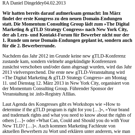
RA Daniel Dingeldey
04.02.2013
Wir hatten bereits darauf aufmerksam gemacht: Im März
findet der erste Kongress zu den neuen Domain-Endungen
statt. Die Momentum Consulting Group lädt zum »The Digital
Marketing & gTLD Strategy Congress« nach New York City,
der als Lern- und Kontakt-Forum für Bewerber nicht nur der
1. Runde um neue Domain-Endungen geplant ist, sondern auch
für die 2. Bewerberrunde.
Nachdem das Jahr 2012 im Grunde keine new gTLD-Konferenz
zustande kam, sondern vielmehr angekündigte Konferenzen
zunächst verschoben und/oder dann abgesagt wurden, wird das Jahr
2013 vielversprechend. Die erste new gTLD-Veranstaltung wird
»The Digital Marketing & gTLD Strategy Congress« am Montag
11. und Dienstag 12. März 2013 in New York City, organisiert von
der Momentum Consulting Group. Führender Sponsor der
Veranstaltung ist .info-Registry Afilias.
Laut Agenda des Kongresses gibt es Workshops wie »How to
determine if the gTLD program is right for you […]«, »Your brand
and trademark rights and what you need to know about the rights of
others […]« oder »What Can, Could and Should you do with Your
New TLD? […]«. Auch kommen Marketing Fachleute von
aktuellen Bewerbern zu Wort und erklären unter anderem, wie man